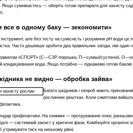
я. Якщо сумніваєтесь — оберіть готові препарати для захисту саду
і.
и все в одному баку — зекономити»
інструмент, але без тесту на сумісність і розуміння pH води це л
истка. Часто дешевше зробити два правильних заїзди, ніж один 
правилом «СПОРТ» (С—СЗР-порошки, П—суміші/суспензії, О—олі
 кондиціювання води. Якщо потрібно — підкажемо готові бакові ка
кідника не видно — обробка зайва»
Багато шкідників і хвороб мають прихований 
рослинних рештках. Коли симптоми вийшли н
філактика.
ендар профілактики. На озимині — протруювання плюс ранньовесн
далі — системний захист у критичні фази. Комбінуйте органічні з
б утримувати тиск на низькому рівні.