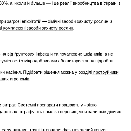
, а інколи й більше — і це реалії виробництва в Україні з 
ри загрозі епіфітотій — хімічні засоби захисту рослин із 
і
комплексні засоби захисту рослин
.
ня від ґрунтових інфекцій та початкових шкідників, а не 
умісності з мікродобривами або використання підробок.
ки насіння. Підібрати рішення можна у розділі
протруйники
. 
ших агрономів.
 витрат. Системні препарати працюють у «вікно 
одарствах штрафують саме за перевищення залишків діючих 
саду важливі точні інтервали: фаза «зелений конус», 