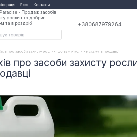
півпраця
Блог
Контакти
Paradise - Продаж засобів
сту рослин та добрив
ом та в роздріб
+380687979264
ків про засоби захисту рослин: що вам ніколи не скажуть продавці
ів про засоби захисту росли
одавці