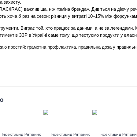
а захисту.
RAC/IRAC) важливіша, ніж «зміна бренда». Дивіться на діючу речо
ь хоча б раз на сезон: різниця у витраті 10–15% між форсункам
інструменти. Виграє той, хто працює за даними, а не за легендами
иментів ЗЗР в Україні саме тому, що тестуємо продукти у влас
аю простий: грамотна профілактика, правильна доза у правильний 
о