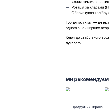
«косметика», а частин
Ротація за класами (F
Обприскувач калібруют
І органіка, і хімія — це 
одного з найширших асорт
Ключ до стабільного врож
лукавого.
Ми рекомендуєм