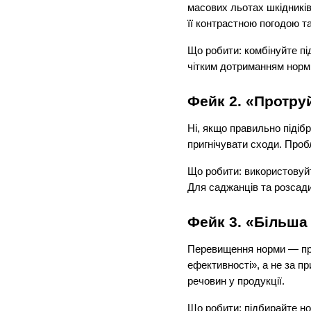
масових льотах шкідників.
її контрастною погодою т
Що робити: комбінуйте підх
чітким дотриманням норм 
Фейк 2. «Протру
Ні, якщо правильно підібр
пригнічувати сходи. Проб
Що робити: використовуйт
Для саджанців та розсад
Фейк 3. «Більша
Перевищення норми — прям
ефективності», а не за 
речовин у продукції.
Що робити: підбирайте но