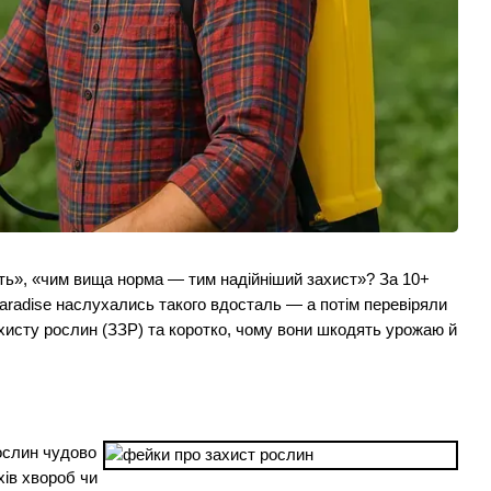
сть», «чим вища норма — тим надійніший захист»? За 10+
Paradise наслухались такого вдосталь — а потім перевіряли
хисту рослин (ЗЗР) та коротко, чому вони шкодять урожаю й
слин чудово 
ів хвороб чи 