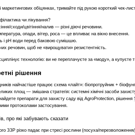
 маркетингових обіцянках, тримайте під рукою короткий чек-лист 
офілактика чи лікування?
іння/сходи/цвітіння/налив — різні діючі речовини.
мпература, опади, вітер, роса — це впливає на вікно внесення.
ть і pH води перед баковою сумішшю.
чих речовин, щоб не «вирощувати» резистентність.
циплінує технологію: ви не переплачуєте за «моду», а купуєте 
ретні рішення
ідників найчастіше працює схема «лайт»: біопротруйник + біофунгі
еликих площ — змішана стратегія: системні хімічні засоби захисту
найдете препарати для захисту саду від AgroProtection, рішення 
ними протоколами застосування.
в, про які забувають сказати
го ЗЗР різко падає при стресі рослини (посуха/перезволоження/