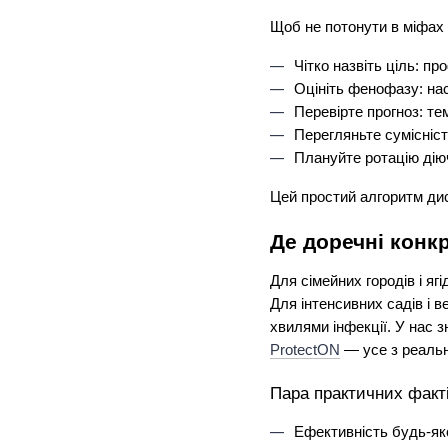
Щоб не потонути в міфах і
Чітко назвіть ціль: пр
Оцініть фенофазу: нас
Перевірте прогноз: те
Перегляньте сумісніс
Плануйте ротацію дію
Цей простий алгоритм дис
Де доречні конк
Для сімейних городів і яг
Для інтенсивних садів і в
хвилями інфекції. У нас з
ProtectON
 — усе з реаль
Пара практичних факті
Ефективність будь-яко