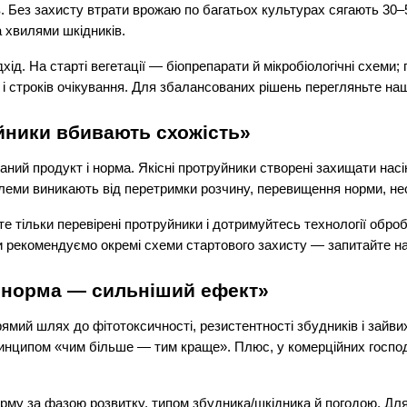
 Без захисту втрати врожаю по багатьох культурах сягають 30–50%
а хвилями шкідників.
ід. На старті вегетації — біопрепарати й мікробіологічні схеми; п
і строків очікування. Для збалансованих рішень перегляньте наш
йники вбивають схожість»
аний продукт і норма. Якісні протруйники створені захищати насін
леми виникають від перетримки розчину, перевищення норми, нес
е тільки перевірені протруйники і дотримуйтесь технології оброб
и рекомендуємо окремі схеми стартового захисту — запитайте на
 норма — сильніший ефект»
ий шлях до фітотоксичності, резистентності збудників і зайвих
принципом «чим більше — тим краще». Плюс, у комерційних госп
рму за фазою розвитку, типом збудника/шкідника й погодою. Для 