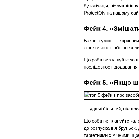
бутонізація, післяцвітінн
ProtectON на нашому сайт
Фейк 4. «Змішат
Бакові суміші — корисний 
ефективності або опіки л
Що робити: змішуйте за 
послідовності додавання й
Фейк 5. «Якщо ш
— удвічі більший, ніж про
Що робити: плануйте кал
до розпускання бруньок, 
таргетними хімічними, що