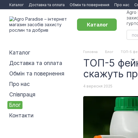
Перейти до основного контенту
Каталог
Доставка та оплата
Обмін та повернення
Про нас
С
Agro 
захи
гурт
Каталог
Каталог
Головна
Блог
ТОП-5 фей
ТОП-5 фейк
Доставка та оплата
скажуть пр
Обмін та повернення
Про нас
4 вересня 2025
Співпраця
Блог
Контакти