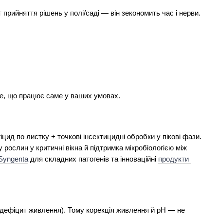
прийняття рішень у полі/саді — він зекономить час і нерви.
те, що працює саме у ваших умовах.
цид по листку + точкові інсектицидні обробки у пікові фази. 
 рослин у критичні вікна й підтримка мікробіологією між 
Syngenta
 для складних патогенів та інноваційні 
продукти 
дефіцит живлення). Тому корекція живлення й pH — не 