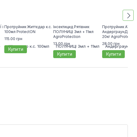
 і
Протруйник Життєдар к.с.
Інсектицид Рятівник
Протруйник АТАКА
100мл ProtectON
ПОЛУНИЦІ 3мл + 11мл
АндерграунД 12мл
AgroProtection
20кг AgroProtectio
115.00 грн
13.00 грн
28.00 грн
Купити
Купити
Купити