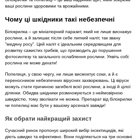
ваші рослини здоровими та врожайними.
Чому ці шкідники такі небезпечні
Білокрилка – це мініатюрний паразит, який не лише виснажує
рослини, а й залишає після себе липкий наліт, так звану
"медяну росу". Цей наліт є ідеальним середовищем для
розвитку сажистих грибків, що призводить до порушення
фотосинтезу та загального ослаблення рослини. Уявіть собі:
рослина не може дихати!
Попелиця, у свою чергу, не лише висмоктує соки, а й є
переносником небезпечних вірусних захворювань. Ці віруси
можуть стати причиною загибелі всієї рослини, а іноді й цілої
ділянки. Обидва шкідники розмножуються з неймовірною
швидкістю, тому зволікати не можна. Препарат від білокрилки
чи попелиці має бути у вашому арсеналі завжди!
Як обрати найкращий захист
Сучасний ринок пропонує широкий вибір інсектицидів, які
діють швидко та ефективно. Вони поділяються на три основні