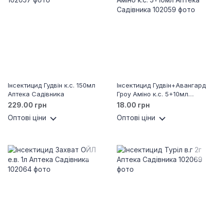
Інсектицид Гудвін к.с. 150мл
Інсектицид Гудвін+Авангард
Аптека Садівника
Гроу Аміно к.с. 5+10мл
Аптека Садівника
229.00 грн
18.00 грн
Оптові ціни
Оптові ціни