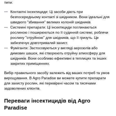
типи:
Контактні інсектициди: Ці засоби діють при
безпосередньому контакті зі шкідником. Вони ідеальні для
швидкого "збивання" великих колоній шкідників.
Системні препарати: Ці інсектициди поглинаються
рослиною і поширюються по її судинній системі, роблячи
рослину "отруйною" для шкідників, що її гризуть. Це
забезпечує довготривалий захист.
Фуміганти: Застосовуються у вигляді аерозолів або
димових шашок, які створюють отруйну атмосферу для
шкідників. Вони особливо ефективні в теплицях та інших
закритих приміщеннях.
Вибір правильного засобу залежить від ваших потреб та умов
вирощування. В Agro Paradise ви можете купити препарати
для захисту рослин, які перевірені часом та тисячами
задоволених клієнтів.
Переваги інсектицидів від Agro
Paradise