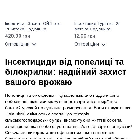
Інсектицид Захват ОЙЛ е.в.
Інсектицид Туріл в.г 2г
1л Аптека Садівника
Аптека Садівника
420.00 грн
12.00 грн
Оптові ціни
Оптові ціни
Інсектициди від попелиці та
білокрилки: надійний захист
вашого врожаю
Попелиця та білокрилка – ці маленькі, але надзвичайно
небезпечні шкідники можуть перетворити ваші мрії про
багатий урожай на суцільне розчарування. Вони атакують все
– від ніжних кімнатних рослин до гектарів
сільськогосподарських угідь, висмоктуючи життєві соки та
залишаючи після себе спустошення. Але не варто панікувати!
Своєчасне використання ефективних інсектицидів від
білокрилки та попелиці – це ваш надійний щит, який збереже