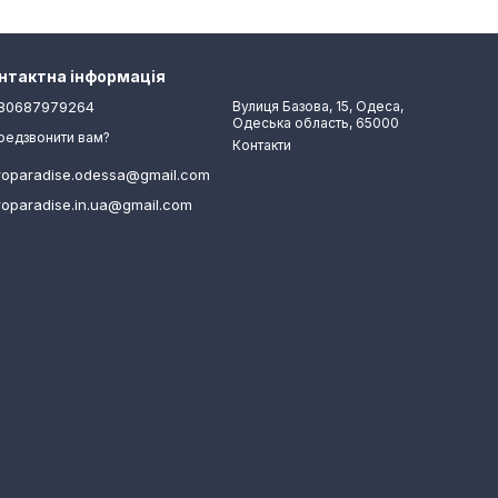
нтактна інформація
80687979264
Вулиця Базова, 15, Одеса,
Одеська область, 65000
редзвонити вам?
Контакти
roparadise.odessa@gmail.com
roparadise.in.ua@gmail.com