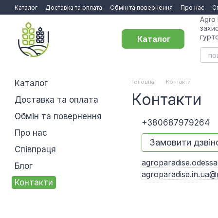
Перейти до основного контенту
Каталог
Доставка та оплата
Обмін та повернення
Про нас
С
Agro 
захи
гурт
Каталог
Каталог
Головна
Контакти
Контакти
Доставка та оплата
Обмін та повернення
+380687979264
Про нас
Замовити дзвін
Співпраця
agroparadise.odess
Блог
agroparadise.in.ua@
Контакти