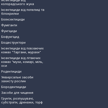
Інсектициди від
колорадського жука
Інсектициди від попелиці та
білокрилки
Біоінсектициди
Фуміганти
Фунгіциди
Біофунгіцид
Біодеструктори
Інсектициди від повзаючих
комах "Таргани, мурахи"
Інсектициди від літаючих
комах "мухи, комарі, міль,
оси
Родентициди
Універсальні засоби
захисту рослин
Біородентициди
Засоби для чищення
Грунти, розпушувачі,
субстрати, дренажи, торф