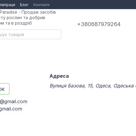
півпраця
Блог
Контакти
Paradise - Продаж засобів
сту рослин та добрив
ом та в роздріб
+380687979264
Адреса
Вулиця Базова, 15, Одеса, Одеська
ок
a@gmail.com
gmail.com