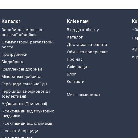
Каталог
Клієнтам
Ко
Засоби для весняно-
Вхід до кабінету
+3
осінньої обробки
Каталог
Пе
Стимулятори, регулятори
Доставка та оплата
росту
ag
Обмін та повернення
Протруйники
ag
Про нас
Біодобрива
Співпраця
Комплексні добрива
Блог
Мінеральні добрива
Контакти
Гербіциди суцільної дії
Гербіциди вибіркової дії
Ми в соцмережах
(селективні)
Ад'юванти (Прилипачі)
Інсектициди від грунтових
шкідників
Інсектициди від слимаків
Інсекто-Акаріциди