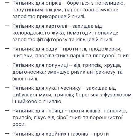
Рятівник для огірків – бореться з попелицею,
павутинним кліщем, паростковою мухою;
запобігає прикореневій гнилі.
Рятівник для картоплі – захищає від
колорадського жука, нематоди, попелиці;
запобігає фітофторозу та кільцевій гнилі.
Рятівник для саду – проти тлі, плодожерки,
щитівки; профілактика парші та плодової гнилі.
Рятівник для полуниці – від трипсів, хруща,
довгоносика; зменшує ризик антракнозу та
білої гнилі.
Рятівник для лука і часнику – захищає від
цибулевої мухи, трипсів; бореться з фузаріозом
і шийковою гниллю.
Рятівник для троянд – проти кліщів, попелиці,
трипсів; лікує від сірої гнилі та борошнистої
роси.
Рятівник для хвойних і газонів – проти