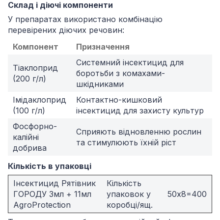
Склад і діючі компоненти
У препаратах використано комбінацію
перевірених діючих речовин:
Компонент
Призначення
Системний інсектицид для
Тіаклоприд
боротьби з комахами-
(200 г/л)
шкідниками
Імідаклоприд
Контактно-кишковий
(100 г/л)
інсектицид для захисту культур
Фосфорно-
Сприяють відновленню рослин
калійні
та стимулюють їхній ріст
добрива
Кількість в упаковці
Інсектицид Рятівник
Кількість
ГОРОДУ 3мл + 11мл
упаковок у
50х8=400
AgroProtection
коробці/ящ.