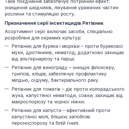
Таке поєднання забезпечує потрійний ефект:
знищення шкідників, лікування уражених частин
рослини та стимуляцію росту.
Призначення серії інсектицидів Рятівник
Асортимент серії включає засоби, спеціально
розроблені для окремих культур:
Рятівник для буряка і моркви – проти бурякової
мухи, дротяників, нематод; додатково захищає
від альтернаріозу та парші.
Рятівник для винограду – знищує філоксеру,
трипсів, кліщів; забезпечує профілактику
мілдью, оїдіуму, бактеріального раку.
Рятівник для томатів – діє проти колорадського
жука, капустяної нематоди, совки; захищає від
макроспоріозу та чорної ніжки.
Рятівник для капусти – ефективний проти
капустяної молі, блішки; запобігає
пероноспорозу та білій гнилі.