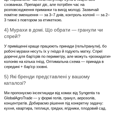
схованках. Препарат діє, але потрібен час на 
розповсюдження приманки та вихід молоді. Зазвичай 
помітне зменшення — за 3–7 днів, контроль колонії — за 2–
3 тижні з повтором за етикеткою.
4) Мурахи в домі. Що обрати — гранули чи 
спрей?
У приміщенні краще працюють принади (гель/гранули), бо 
робочі мурахи несуть їх у гніздо й годують матку. Спреї 
доречні для бар’єрів по периметру, але можуть «розкидати» 
колонію на кілька гнізд. Оптимальна схема — принада в 
середині + бар’єр ззовні.
5) Які бренди представлені у вашому 
каталозі?
Ми пропонуємо інсектициди від комах від Syngenta та 
GlobalAgroTrade — у формі гелів, гранул, аерозолів, 
концентратів. Добираємо рішення під конкретну задачу: 
кухня, квартира, теплиця, грядки, ягідники, плодовий сад.