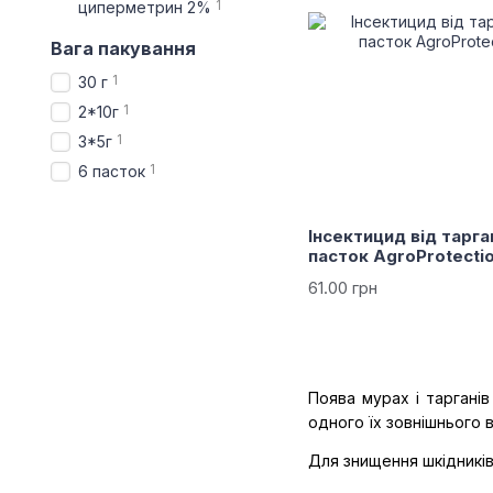
1
циперметрин 2%
Вага пакування
1
30 г
1
2*10г
1
3*5г
1
6 пасток
Інсектицид від тарг
пасток AgroProtecti
61.00 грн
Поява мурах і тарганів
одного їх зовнішнього 
Для знищення шкідників 