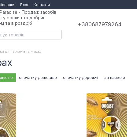
півпраця
Блог
Контакти
Paradise - Продаж засобів
сту рослин та добрив
ом та в роздріб
+380687979264
ки для тарганів та мурах
рах
рністю
спочатку дешевше
спочатку дорожчі
за назвою