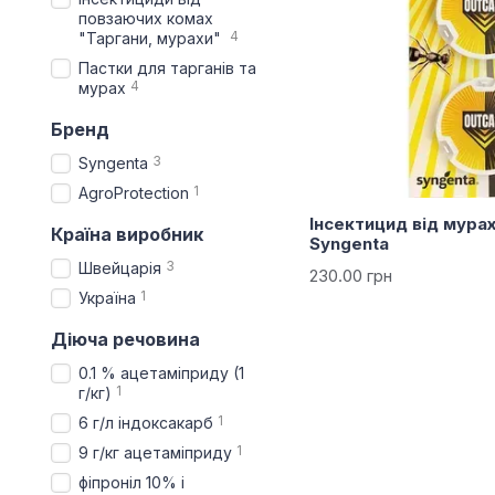
повзаючих комах
4
"Таргани, мурахи"
Пастки для тарганів та
4
мурах
Бренд
3
Syngenta
1
AgroProtection
Інсектицид від мурах
Країна виробник
Syngenta
3
Швейцарія
230.00 грн
1
Україна
Діюча речовина
0.1 % ацетаміприду (1
1
г/кг)
1
6 г/л індоксакарб
1
9 г/кг ацетаміприду
фіпроніл 10% і