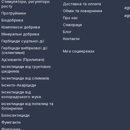
Стимулятори, регулятори
Доставка та оплата
росту
ag
Обмін та повернення
Протруйники
ag
Про нас
Біодобрива
Співпраця
Комплексні добрива
Блог
Мінеральні добрива
Контакти
Гербіциди суцільної дії
Гербіциди вибіркової дії
Ми в соцмережах
(селективні)
Ад'юванти (Прилипачі)
Інсектициди від грунтових
шкідників
Інсектициди від слимаків
Інсекто-Акаріциди
Інсектициди від
колорадського жука
Інсектициди від попелиці та
білокрилки
Біоінсектициди
Фуміганти
Фунгіциди