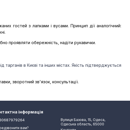
их гостей з лапками і вусами. Принцип дії аналогічний: 
ні.
рібно проявляти обережність, надіти рукавички.
ід тарганів в Києві
та інших містах. Якість підтверджується 
авки, зворотний зв'язок, консультації.
нтактна інформація
80687979264
Вулиця Базова, 15, Одеса,
Одеська область, 65000
редзвонити вам?
Контакти