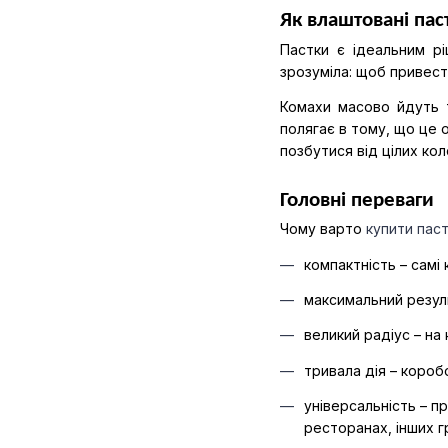
Як влаштовані пас
Пастки є ідеальним р
зрозуміла: щоб привести
Комахи масово йдуть т
полягає в тому, що це о
позбутися від цілих кол
Головні переваги
Чому варто 
купити паст
компактність – самі
максимальний резуль
великий радіус – на
тривала дія – коро
універсальність – п
ресторанах, інших г