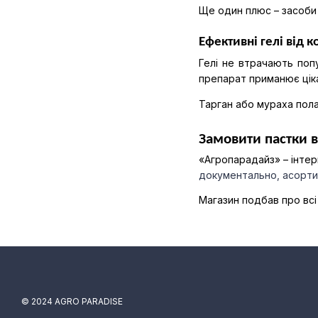
Ще один плюс – засоби 
Ефективні гелі від 
Гелі не втрачають поп
препарат приманює ціка
Тарган або мураха полас
Замовити пастки 
«Агропарадайз» – інте
документально, асорти
Магазин подбав про всі 
© 2024 AGRO PARADISE