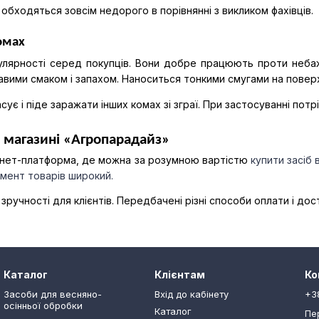
обходяться зовсім недорого в порівнянні з викликом фахівців.
комах
улярності серед покупців. Вони добре працюють проти небажан
вими смаком і запахом. Наноситься тонкими смугами на поверх
ує і піде заражати інших комах зі зграї. При застосуванні пот
в магазині «Агропарадайз»
рнет-платформа, де можна за розумною вартістю 
купити засіб в
мент товарів широкий. 
зручності для клієнтів. Передбачені різні способи оплати і дост
Каталог
Клієнтам
Ко
Засоби для весняно-
Вхід до кабінету
+3
осінньої обробки
Каталог
Пе