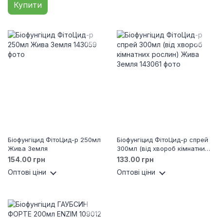
Купити
Біофунгіцид ФітоЦид-р 250мл
Біофунгіцид ФітоЦид-р спрей
Жива Земля
300мл (від хвороб кімнатних
рослин) Жива Земля
154.00 грн
133.00 грн
Оптові ціни
Оптові ціни