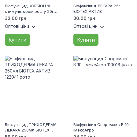
Біофунгіцид КОРБІОН зі
Біофунгіцид ЛЕКАРА 25г
стимулятором росту 20г
БІОТЕХ АКТИВ
БІОТЕХ АКТИВ
32.00 грн
30.00 грн
Оптові ціни
Оптові ціни
Купити
Купити
Біофунгіцид ТРИХОДЕРМА
Біофунгіцид Споромакс В 10г
ЛЕКАРА 250мл БІОТЕХ
ІмексАгро
АКТИВ
55.00 грн
24.00 грн