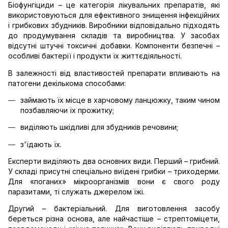
Біофунгіциди – це категорія лікувальних препаратів, які 
використовуються для ефективного знищення інфекційних 
і грибкових збудників. Виробники відповідально підходять 
до продумування складів та виробництва. У засобах 
відсутні штучні токсичні добавки. Компоненти безпечні – 
особливі бактерії і продукти їх життєдіяльності.
В залежності від властивостей препарати впливають на 
патогени декількома способами:
займають їх місце в харчовому ланцюжку, таким чином 
позбавляючи їх прожитку;
виділяють шкідливі для збудників речовини;
з'їдають їх.
Експерти виділяють два основних види. Перший – грибний. 
У складі присутні спеціально виїдені грибки – триходерми. 
Для «поганих» мікроорганізмів вони є свого роду 
паразитами, ті служать джерелом їжі.
Другий – бактеріальний. Для виготовлення засобу 
береться різна основа, але найчастіше – стрептоміцети, 