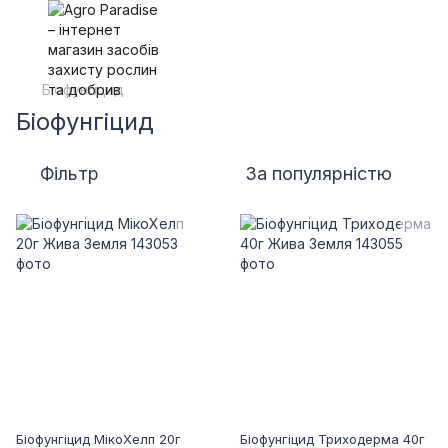
Біофунгіцид
Біофунгіцид
Фільтр
За популярністю
Біофунгіцид МікоХелп 20г
Біофунгіцид Триходерма 40г