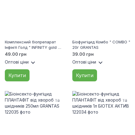
Комплексний біопрепарат
Біофунгіцид Комбо " COMBO "
Інфініті Голд " INFINITY gold "
20г GRANTAS
40г GRANTAS
49.00 грн
39.00 грн
Оптові ціни
Оптові ціни
Купити
Купити