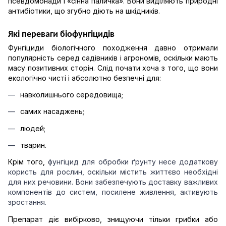
псевдомонади і «сінна паличка». Вони виділяють природні 
антибіотики, що згубно діють на шкідників.
Які переваги біофунгіцидів
Фунгіциди біологічного походження давно отримали 
популярність серед садівників і агрономів, оскільки мають 
масу позитивних сторін. Слід почати хоча з того, що вони 
екологічно чисті і абсолютно безпечні для: 
навколишнього середовища;
самих насаджень; 
людей; 
тварин. 
Крім того, 
фунгіцид для обробки ґрунту
 несе додаткову 
користь для рослин, оскільки містить життєво необхідні 
для них речовини. Вони забезпечують доставку важливих 
компонентів до систем, посилене живлення, активують 
зростання.
Препарат діє вибірково, знищуючи тільки грибки або 