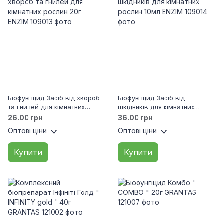
Біофунгіцид Засіб від хвороб
Біофунгіцид Засіб від
та гнилей для кімнатних
шкідників для кімнатних
рослин 20г ENZIM
рослин 10мл ENZIM
26.00 грн
36.00 грн
Оптові ціни
Оптові ціни
Купити
Купити