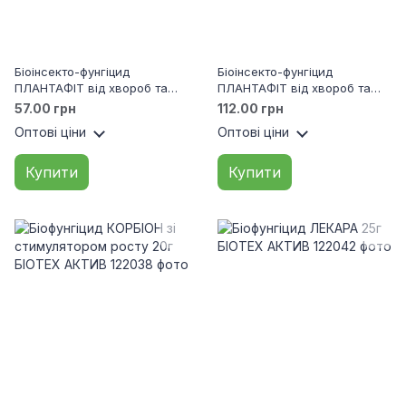
Біоінсекто-фунгіцид
Біоінсекто-фунгіцид
ПЛАНТАФІТ від хвороб та
ПЛАНТАФІТ від хвороб та
шкідників 250мл GRANTAS
шкідників 1л БІОТЕХ АКТИВ
57.00 грн
112.00 грн
Оптові ціни
Оптові ціни
Купити
Купити