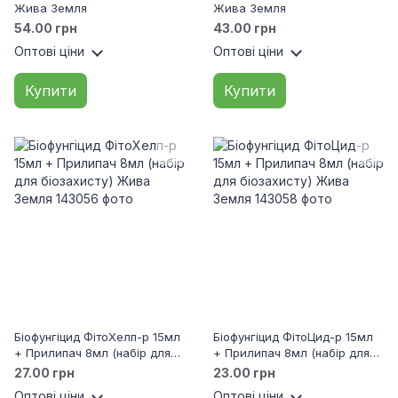
Жива Земля
Жива Земля
54.00 грн
43.00 грн
Оптові ціни
Оптові ціни
Купити
Купити
Біофунгіцид ФітоХелп-р 15мл
Біофунгіцид ФітоЦид-р 15мл
+ Прилипач 8мл (набір для
+ Прилипач 8мл (набір для
біозахисту) Жива Земля
біозахисту) Жива Земля
27.00 грн
23.00 грн
Оптові ціни
Оптові ціни