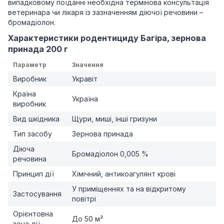
випадковому поїданні необхідна термінова консультація
ветеринара чи лікаря із зазначенням діючої речовини –
бромадіолон.
Характеристики родентициду Багіра, зернова
принада 200 г
Параметр
Значення
Виробник
Укравіт
Країна
Україна
виробник
Вид шкідника
Щури, миші, інші гризуни
Тип засобу
Зернова принада
Діюча
Бромадіолон 0,005 %
речовина
Принцип дії
Хімічний, антикоагулянт крові
У приміщеннях та на відкритому
Застосування
повітрі
Орієнтовна
До 50 м²
зона дії