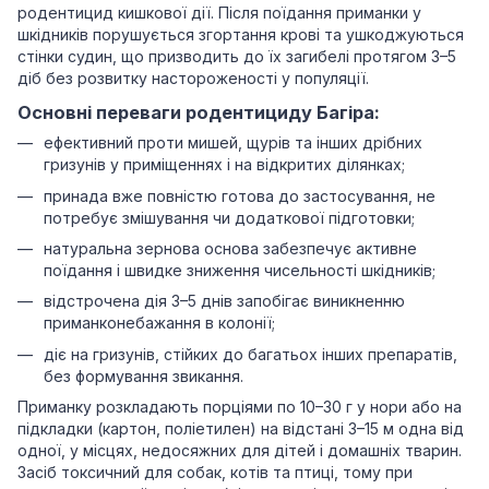
родентицид кишкової дії. Після поїдання приманки у
шкідників порушується згортання крові та ушкоджуються
стінки судин, що призводить до їх загибелі протягом 3–5
діб без розвитку настороженості у популяції.
Основні переваги родентициду Багіра:
ефективний проти мишей, щурів та інших дрібних
гризунів у приміщеннях і на відкритих ділянках;
принада вже повністю готова до застосування, не
потребує змішування чи додаткової підготовки;
натуральна зернова основа забезпечує активне
поїдання і швидке зниження чисельності шкідників;
відстрочена дія 3–5 днів запобігає виникненню
приманконебажання в колонії;
діє на гризунів, стійких до багатьох інших препаратів,
без формування звикання.
Приманку розкладають порціями по 10–30 г у нори або на
підкладки (картон, поліетилен) на відстані 3–15 м одна від
одної, у місцях, недосяжних для дітей і домашніх тварин.
Засіб токсичний для собак, котів та птиці, тому при