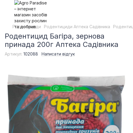
Родентициди
Родентициди Аптека Садівника
Родентиц
Родентицид Багіра, зернова
принада 200г Аптека Садівника
Артикул:
102088
Написати відгук