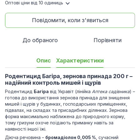
Оптові ціни
від 10 одиниць
Повідомити, коли з'явиться
До обраного
Порівняти
Опис
Характеристики
Родентицид Багіра, зернова принада 200 г –
надійний контроль мишей і щурів
Родентицид
Багіра
від Укравіт (лінійка
Аптека садівника
) –
готова до використання зернова принада для знищення
мишей і щурів у будинках, господарських приміщеннях,
підвалах, на складах та присадибних ділянках. Зернова
форма максимально наближена до природного корму,
тому гризуни охоче поїдають приманку навіть за
наявності іншої їжі.
Діюча речовина –
бромадіолон 0,005 %
, сучасний