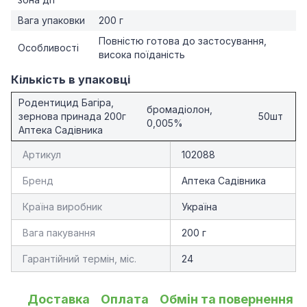
Вага упаковки
200 г
Повністю готова до застосування,
Особливості
висока поїданість
Кількість в упаковці
Родентицид Багіра,
бромадіолон,
зернова принада 200г
50шт
0,005%
Аптека Садівника
Артикул
102088
Бренд
Аптека Садівника
Країна виробник
Україна
Вага пакування
200 г
Гарантійний термін, міс.
24
Доставка
Оплата
Обмін та повернення