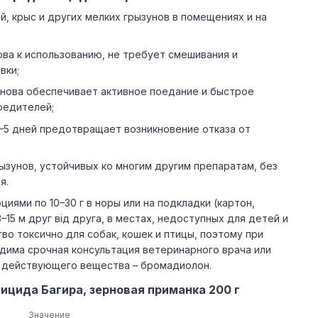
, крыс и других мелких грызунов в помещениях и на
ва к использованию, не требует смешивания и
вки;
снова обеспечивает активное поедание и быстрое
редителей;
–5 дней предотвращает возникновение отказа от
ызунов, устойчивых ко многим другим препаратам, без
я.
иями по 10–30 г в норы или на подкладки (картон,
–15 м друг від друга, в местах, недоступных для детей и
о токсично для собак, кошек и птицы, поэтому при
дима срочная консультация ветеринарного врача или
м действующего вещества – бромадиолон.
ицида Багира, зерновая приманка 200 г
Значение