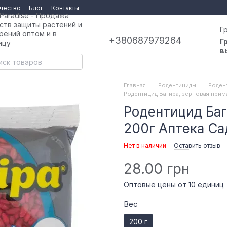
чество
Блог
Контакты
 Paradise - Продажа
ств защиты растений и
Г
рений оптом и в
+380687979264
Г
ицу
в
Главная
Родентициды
Роден
Родентицид Багира, зерновая прим
Родентицид Баг
200г Аптека Са
Нет в наличии
Оставить отзыв
28.00 грн
Оптовые цены от 10 единиц
Вес
200 г