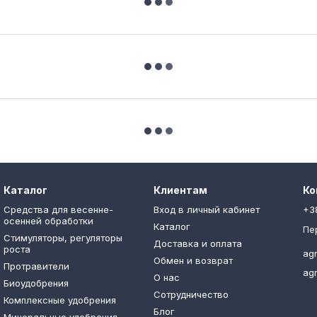
Каталог
Клиентам
Ко
Средства для весенне-
Вход в личный кабинет
+3
осенней обработки
Каталог
Пе
Стимуляторы, регуляторы
Доставка и оплата
роста
ag
Обмен и возврат
Протравители
ag
О нас
Биоудобрения
Сотрудничество
Комплексные удобрения
Блог