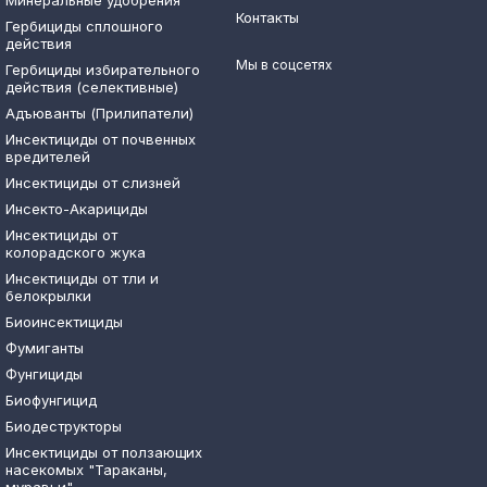
Минеральные удобрения
Контакты
Гербициды сплошного
действия
Мы в соцсетях
Гербициды избирательного
действия (селективные)
Адъюванты (Прилипатели)
Инсектициды от почвенных
вредителей
Инсектициды от слизней
Инсекто-Акарициды
Инсектициды от
колорадского жука
Инсектициды от тли и
белокрылки
Биоинсектициды
Фумиганты
Фунгициды
Биофунгицид
Биодеструкторы
Инсектициды от ползающих
насекомых "Тараканы,