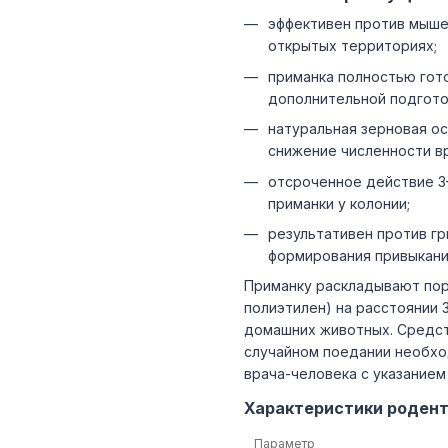
эффективен против мышей
открытых территориях;
приманка полностью гото
дополнительной подгото
натуральная зерновая о
снижение численности в
отсроченное действие 3
приманки у колонии;
результативен против гр
формирования привыкани
Приманку раскладывают порц
полиэтилен) на расстоянии 3
домашних животных. Средств
случайном поедании необхо
врача-человека с указание
Характеристики родент
Параметр