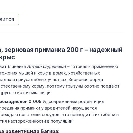
вится
, зерновая приманка 200 г – надежный
 крыс
вит (линейка
Аптека садовника
) – готовая к применению
тожения мышей и крыс в домах, хозяйственных
кладах и приусадебных участках. Зерновая форма
естественному корму, поэтому грызуны охотно поедают
другого источника пищи.
ромадиолон 0,005 %
, современный родентицид
 поедания приманки у вредителей нарушается
реждаются стенки сосудов, что приводит к их гибели в
ития настороженности в популяции.
а родентицида Багира: