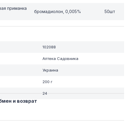
вая приманка
бромадиолон, 0,005%
50шт
102088
Аптека Садовника
Украина
200 г
24
бмен и возврат