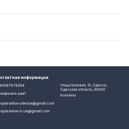
нтактная информация
80687979264
Улица Базовая, 15, Одесса,
Одесская область, 65000
резвонить вам?
Контакты
roparadise.odessa@gmail.com
roparadise.in.ua@gmail.com