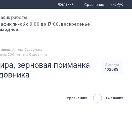
Желания
Укр
Рус
Сравнение
рафик работы:
рафик пн-сб с 9:00 до 17:00, воскресенье
ыходной.
тициды Аптека Садовника
анка 200г Аптека Садовника
ира, зерновая приманка
Артикул
102088
довника
К сравнению
В желания