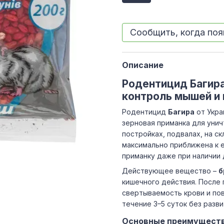
Сообщить, когда поя
Описание
Родентицид Багира
контроль мышей и
Родентицид
Багира
от Укра
зерновая приманка для унич
постройках, подвалах, на с
максимально приближена к 
приманку даже при наличии 
Действующее вещество –
б
кишечного действия. После
свертываемость крови и пов
течение 3–5 суток без разв
Основные преимуществ