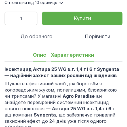
Оптові ціни
від 10 одиниць
Купити
До обраного
Порівняти
Опис
Характеристики
Інсектицид Актара 25 WG в.г. 1,4 г і 6 г Syngenta
— надійний захист ваших рослин від шкідників
Шукаєте ефективний засіб для боротьби з
колорадським жуком, попелицями, білокрилкою
чи трипсами? У магазині
Agro Paradise
ви
знайдете перевірений системний інсектицид
нового покоління —
Актара 25 WG в.г.
1,4 г і 6 г
від компанії
Syngenta
, що забезпечує тривалий
захисний ефект до 24 днів уже після одного