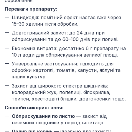
оброблення.
Переваги препарату:
Швидкодія: помітний ефект настає вже через
15–30 хвилин після обробки.
Довготривалий захист: до 24 днів при
обприскуванні та до 60–100 днів при поливі.
Економна витрата: достатньо 6 г препарату на
10 л води для обприскування великої площі.
Універсальне застосування: підходить для
обробки картоплі, томатів, капусти, яблуні та
інших культур.
Захист від широкого спектра шкідників:
колорадський жук, попелиці, білокрилка,
трипси, хрестоцвіті блішки, довгоносики тощо.
Способи використання:
Обприскування по листю
— захист від
наземних шкідників у період вегетації.
Полив під корінь
— ідеально для захисту