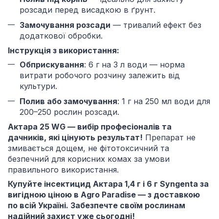
розсади перед висадкою в ґрунт.
Замочування розсади
— тривалий ефект без
додаткової обробки.
Інструкція з використання:
Обприскування
: 6 г на 3 л води — норма
витрати робочого розчину залежить від
культури.
Полив або замочування
: 1 г на 250 мл води для
200–250 рослин розсади.
Актара 25 WG — вибір професіоналів та
дачників, які цінують результат!
Препарат не
змивається дощем, не фітотоксичний та
безпечний для корисних комах за умови
правильного використання.
Купуйте інсектицид Актара 1,4 г і 6 г Syngenta за
вигідною ціною в Agro Paradise — з доставкою
по всій Україні. Забезпечте своїм рослинам
надійний захист уже сьогодні!