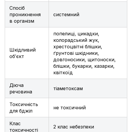
Спосіб
проникнення
системний
в організм
попелиці
,
цикадки
,
колорадський жук
,
хрестоцвітні блішки
,
Шкідливий
ґрунтові шкідники
,
об′єкт
довгоносики
,
щитоноски
,
блішки
,
букарки
,
казарки
,
квіткоїд
Діюча
тіаметоксам
речовина
Токсичність
не токсичний
для бджіл
Клас
2 клас небезпеки
токсичності