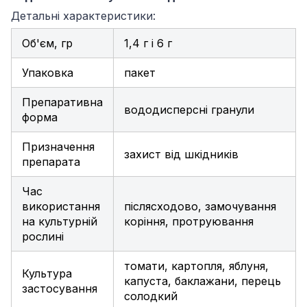
Детальні характеристики:
Об'єм, гр
1,4 г і 6 г
Упаковка
пакет
Препаративна
вододисперсні гранули
форма
Призначення
захист від шкідників
препарата
Час
використання
післясходово
,
замочування
на культурній
коріння
,
протруювання
рослині
томати
,
картопля
,
яблуня
,
Культура
капуста
,
баклажани
,
перець
застосування
солодкий