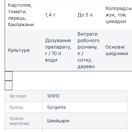
Картопля,
Колорадсь
томати,
1,4 г
До 5 л
жук, тля,
перець,
цикадки
баклажани
Витрати
Дозування
робочого
препарату,
розчину,
Основні
Культура
г / 10 л
л /
шкідники
води
сотку,
дерево
Артикул
101013
Бренд
Syngenta
Країна
Швейцарія
виробник