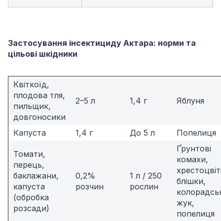
Застосування інсектициду Актара: норми та
цільові шкідники
Квіткоїд,
плодова тля,
2–5 л
1,4 г
Яблуня
пильщик,
довгоносики
Капуста
1,4 г
До 5 л
Попелиця
Ґрунтові
Томати,
комахи,
перець,
хрестоцвіт
баклажани,
0,2%
1 л / 250
блішки,
капуста
розчин
рослин
колорадсь
(обробка
жук,
розсади)
попелиця