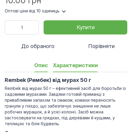
10.00 грн
Оптові ціни
від 10 одиниць
Купити
До обраного
Порівняти
Опис
Характеристики
Rembek (Рембек) від мурах 50 г
Rembek від мурах 50 г – ефективний засіб для боротьби із
садовими мурахами. Завдяки готовій приманці з
привабливим запахом та смаком, комахи переносять
гранули у гніздо, що забезпечує знищення не лише
робочих мурашок, а й усієї колонії. Засіб можна
застосовувати на грядках, під деревами й кущами, у
теплицях та біля будівель.