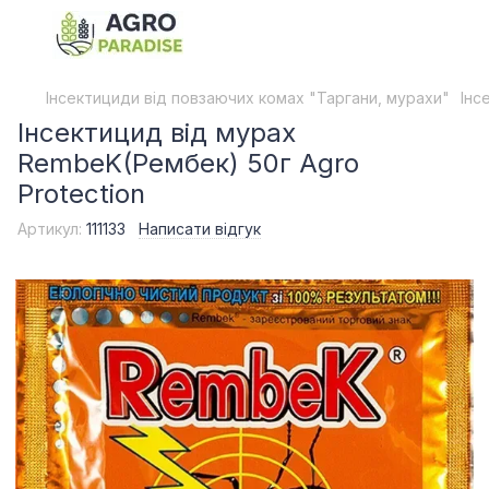
Інсектициди від повзаючих комах "Таргани, мурахи"
Інс
Інсектицид від мурах
RembeK(Рембек) 50г Agro
Protection
Артикул:
111133
Написати відгук