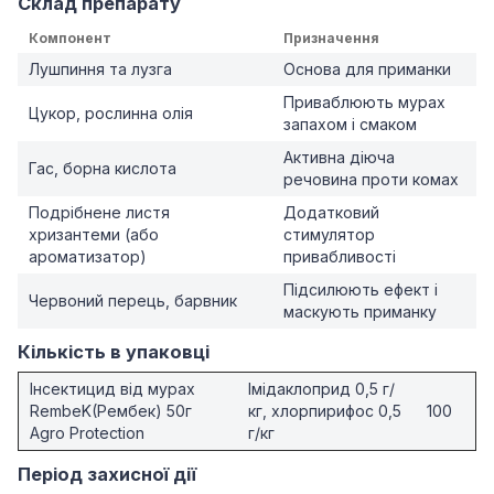
Склад препарату
Компонент
Призначення
Лушпиння та лузга
Основа для приманки
Приваблюють мурах
Цукор, рослинна олія
запахом і смаком
Активна діюча
Гас, борна кислота
речовина проти комах
Подрібнене листя
Додатковий
хризантеми (або
стимулятор
ароматизатор)
привабливості
Підсилюють ефект і
Червоний перець, барвник
маскують приманку
Кількість в упаковці
Інсектицид від мурах
Імідаклоприд 0,5 г/
RembeK(Рембек) 50г
кг, хлорпирифос 0,5
100
Agro Protection
г/кг
Період захисної дії