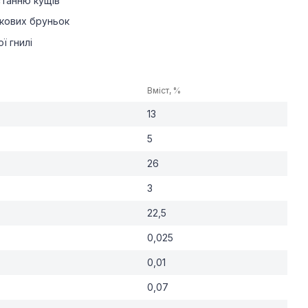
танню кущів
ткових бруньок
ї гнилі
Вміст, %
13
5
26
3
22,5
0,025
0,01
0,07