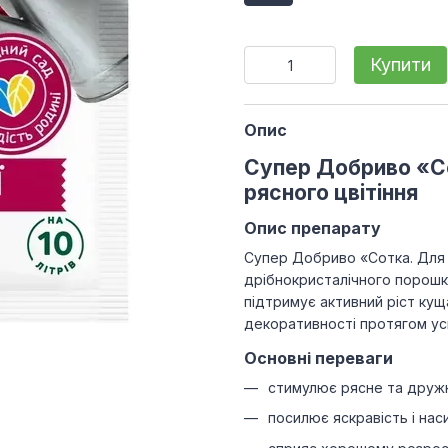
Купити
Опис
Супер Добриво «Со
рясного цвітіння
Опис препарату
Супер Добриво «Сотка. Для 
дрібнокристалічного порошку
підтримує активний ріст кущ
декоративності протягом ус
Основні переваги
стимулює рясне та дружн
посилює яскравість і нас