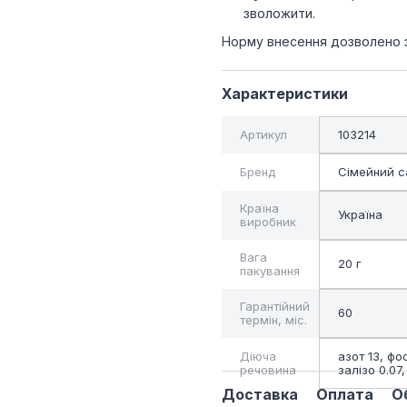
зволожити.
Норму внесення дозволено зб
Характеристики
Артикул
103214
Бренд
Сімейний с
Країна
Україна
виробник
Вага
20 г
пакування
Гарантійний
60
термін, міс.
Діюча
азот 13, фос
речовина
залізо 0.07
Доставка
Оплата
О