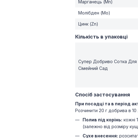
Марганець (Mn)
Молібден (Mo)
Цинк (Zn)
Кількість в упаковці
Супер Добриво Сотка Для п
Сімейний Сад
Спосіб застосування
При посадці та в період а
Розчинити 20 г добрива в 10
Полив під корінь:
кожні 
(залежно від розміру кущ
Сухе внесення:
розсипат