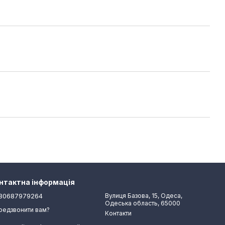
нтактна інформація
80687979264
Вулиця Базова, 15, Одеса,
Одеська область, 65000
редзвонити вам?
Контакти