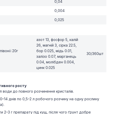
0,04
0,004
0,025
азот 13, фосфор 5, калій
26, магній 3, сірка 22.5,
івонії 20г
бор 0.025, мідь 0.01,
30/360шт
залізо 0.07, марганець
0.04, молібден 0.004,
цинк 0.025
ктивного росту
 л води до повного розчинення кристалів.
10–14 днів по 0,5–2 л робочого розчину на одну рослину
а).
и 2–3 г препарату під кущ, після чого ґрунт добре