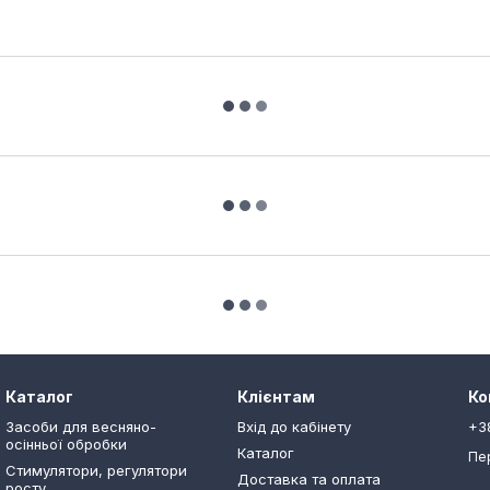
Каталог
Клієнтам
Ко
Засоби для весняно-
Вхід до кабінету
+3
осінньої обробки
Каталог
Пе
Стимулятори, регулятори
Доставка та оплата
росту