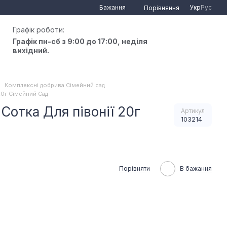
Бажання
Укр
Рус
Порівняння
Графік роботи:
Графік пн-сб з 9:00 до 17:00, неділя
вихідний.
Комплексні добрива Сімейний сад
20г Сімейний Сад
Сотка Для півонії 20г
Артикул
103214
Порівняти
В бажання