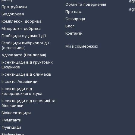
ag
Обмін та повернення
Протруйники
ag
Про нас
Біодобрива
Співпраця
Комплексні добрива
Блог
Мінеральні добрива
Контакти
Гербіциди суцільної дії
Гербіциди вибіркової дії
Ми в соцмережах
(селективні)
Ад'юванти (Прилипачі)
Інсектициди від грунтових
шкідників
Інсектициди від слимаків
Інсекто-Акаріциди
Інсектициди від
колорадського жука
Інсектициди від попелиці та
білокрилки
Біоінсектициди
Фуміганти
Фунгіциди
Біофунгіцид