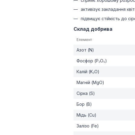
сприяє хорошому розрос
активізує закладання кві
підвищує стійкість до сіро
Склад добрива
Елемент
Азот (N)
Фосфор (P₂O₅)
Калій (K₂O)
Магній (MgO)
Сірка (S)
Бор (B)
Мідь (Cu)
Залізо (Fe)