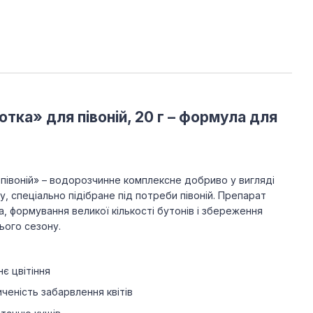
тка» для півоній, 20 г – формула для
півоній» – водорозчинне комплексне добриво у вигляді
, спеціально підібране під потреби півоній. Препарат
а, формування великої кількості бутонів і збереження
ього сезону.
є цвітіння
иченість забарвлення квітів