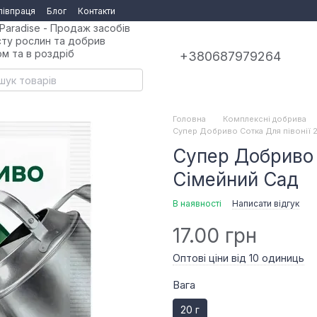
півпраця
Блог
Контакти
Paradise - Продаж засобів
сту рослин та добрив
ом та в роздріб
+380687979264
Головна
Комплексні добрива
Супер Добриво Сотка Для півонії 
Супер Добриво 
Сімейний Сад
В наявності
Написати відгук
17.00 грн
Оптові ціни від 10 одиниць
Вага
20 г