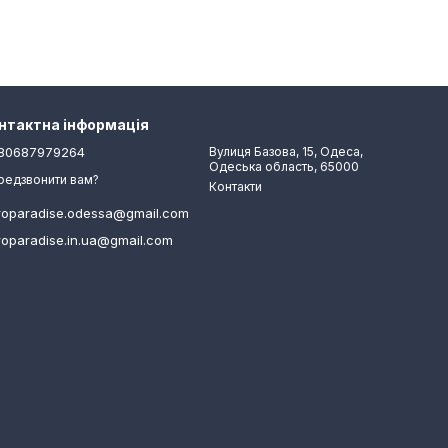
нтактна інформація
80687979264
Вулиця Базова, 15, Одеса,
Одеська область, 65000
редзвонити вам?
Контакти
roparadise.odessa@gmail.com
roparadise.in.ua@gmail.com