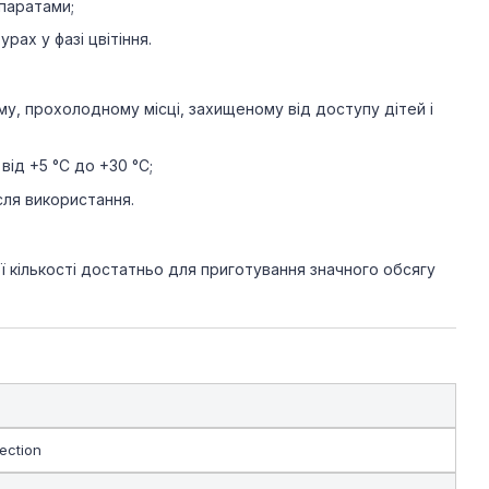
епаратами;
рах у фазі цвітіння.
у, прохолодному місці, захищеному від доступу дітей і
від +5 °C до +30 °C;
сля використання.
ї кількості достатньо для приготування значного обсягу
ection