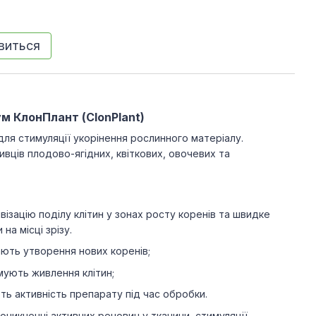
явиться
м КлонПлант (ClonPlant)
ля стимуляції укорінення рослинного матеріалу.
ивців плодово-ягідних, квіткових, овочевих та
ізацію поділу клітин у зонах росту коренів та швидке
на місці зрізу.
ють утворення нових коренів;
ують живлення клітин;
ть активність препарату під час обробки.
роникненні активних речовин у тканини, стимуляції