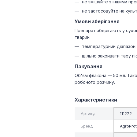
не змішуйте з іншими пр
не застосовуйте на культу
Умови зберігання
Препарат зберігають у сухом
тварин.
температурний діапазон: 
щільно закривати тару пі
Пакування
Об'єм флакона — 50 мл. Тако
робочого розчину.
Характеристики
Артикул
111272
Бренд
AgroProt