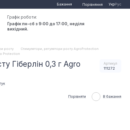
Бажання
Укр
Рус
Порівняння
Графік роботи:
Графік пн-сб з 9:00 до 17:00, неділя
вихідний.
ри росту
Стимулятори, регулятори росту AgroProtection
o Protection
у Гіберлін 0,3 г Agro
Артикул
111272
гук
Порівняти
В бажання