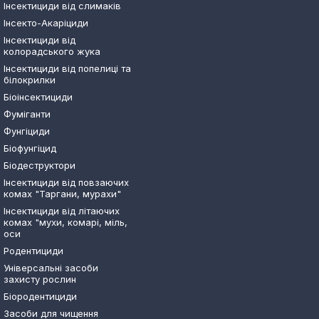
Інсектициди від слимаків
Інсекто-Акаріциди
Інсектициди від
колорадського жука
Інсектициди від попелиці та
білокрилки
Біоінсектициди
Фуміганти
Фунгіциди
Біофунгіцид
Біодеструктори
Інсектициди від повзаючих
комах "Таргани, мурахи"
Інсектициди від літаючих
комах "мухи, комарі, міль,
оси
Родентициди
Універсальні засоби
захисту рослин
Біородентициди
Засоби для чищення