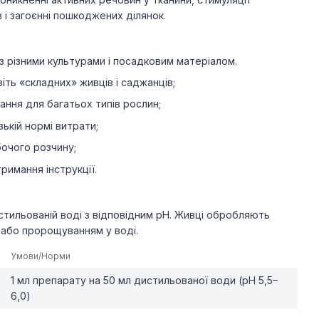
 і загоєнні пошкоджених ділянок.
з різними культурами і посадковим матеріалом.
іть «складних» живців і саджанців;
ання для багатьох типів рослин;
зькій нормі витрати;
очого розчину;
римання інструкції.
стильованій воді з відповідним pH. Живці обробляють
або пророщуванням у воді.
Умови/Норми
1 мл препарату на 50 мл дистильованої води (pH 5,5–
6,0)