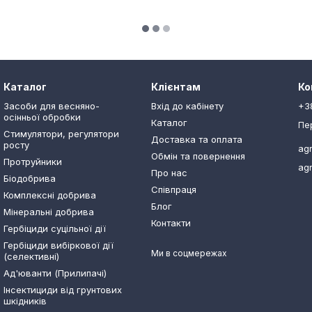
Каталог
Клієнтам
Ко
Засоби для весняно-
Вхід до кабінету
+3
осінньої обробки
Каталог
Пе
Стимулятори, регулятори
Доставка та оплата
росту
ag
Обмін та повернення
Протруйники
ag
Про нас
Біодобрива
Співпраця
Комплексні добрива
Блог
Мінеральні добрива
Контакти
Гербіциди суцільної дії
Гербіциди вибіркової дії
Ми в соцмережах
(селективні)
Ад'юванти (Прилипачі)
Інсектициди від грунтових
шкідників