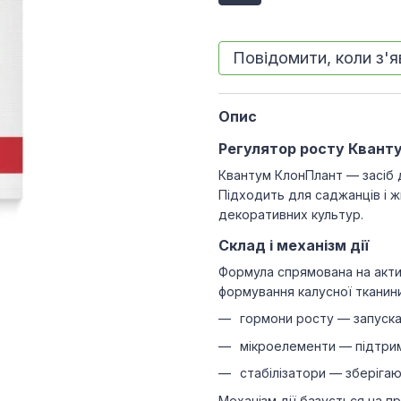
Повідомити, коли з'
Опис
Регулятор росту Кванту
Квантум КлонПлант — засіб д
Підходить для саджанців і ж
декоративних культур.
Склад і механізм дії
Формула спрямована на актив
формування калусної тканини 
гормони росту — запуска
мікроелементи — підтрим
стабілізатори — зберігаю
Механізм дії базується на п