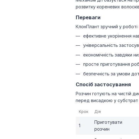
розвитку кореневих волосків
Переваги
КлонПлант зручний у роботі 
ефективне укорінення нав
універсальність застосув
економічність завдяки ни
просте приготування роб
безпечність за умови дот
Спосіб застосування
Розчин готують на чистій ди
перед висадкою у субстрат 
Крок
Дія
Приготувати
1
розчин