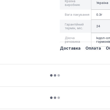
Країна
Україна
виробник
Вага пакування
0.3г
Гарантійний
24
термін, міс.
Діюча
Індол-ол
речовина
гормонів
Доставка
Оплата
О