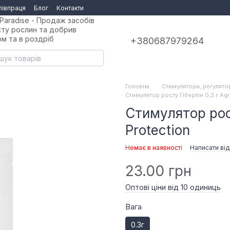
півпраця
Блог
Контакти
Paradise - Продаж засобів
сту рослин та добрив
ом та в роздріб
+380687979264
Головна
Стимулятори, регулято
Стимулятор росту Гіберлін 0,3 г Agr
Стимулятор рост
Protection
Немає в наявності
Написати від
23.00 грн
Оптові ціни від 10 одиниць
Вага
0.3г