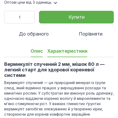
Оптові ціни
від 3 одиниць
Купити
До обраного
Порівняти
Опис
Характеристики
Вермикуліт спучений 2 мм, мішок 80 л —
легкий старт для здорової кореневої
системи
Вермикуліт спучений — це природний мінерал із групи
слюд, який відмінно працює у вирощуванні розсади та
кімнатних рослин. У субстратах він виконує роль дренажу,
одночасно віддаючи корінню вологу й мікроелементи та
м’яко стимулюючи ріст. У важких глинистих ґрунтах
вермикуліт запобігає злежуванню й утворенню кірки,
створюючи для коренів комфортне аераційне