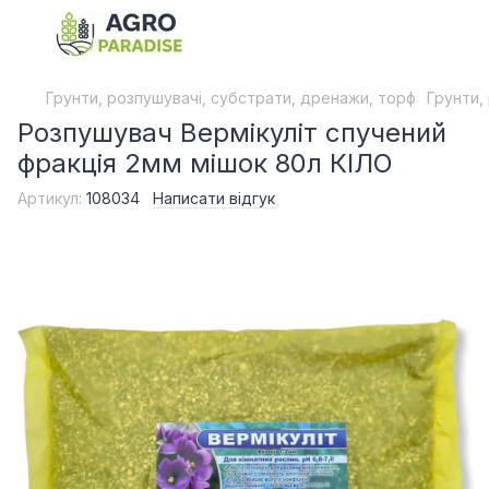
Грунти, розпушувачі, субстрати, дренажи, торф
Грунти,
Розпушувач Вермікуліт спучений
фракція 2мм мішок 80л КІЛО
Артикул:
108034
Написати відгук