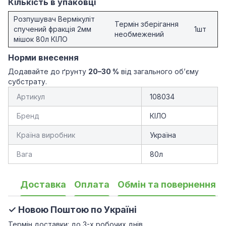
Кількість в упаковці
Розпушувач Вермікуліт
Термін зберігання
спучений фракція 2мм
1шт
необмежений
мішок 80л КІЛО
Норми внесення
Додавайте до ґрунту
20–30 %
від загального об’єму
субстрату.
Артикул
108034
Бренд
КІЛО
Країна виробник
Україна
Вага
80л
Доставка
Оплата
Обмін та повернення
✓ Новою Поштою по Україні
Термін доставки: до 3-х робочих днів.