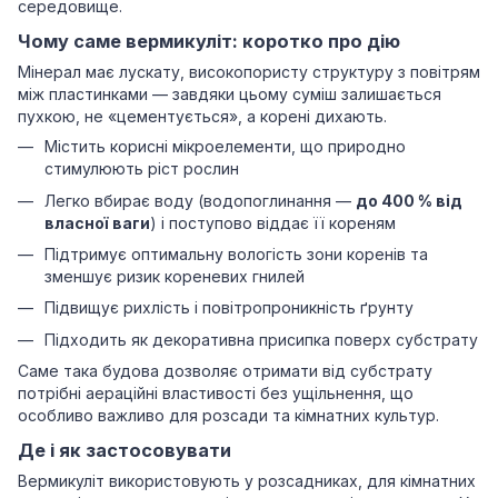
середовище.
Чому саме вермикуліт: коротко про дію
Мінерал має лускату, високопористу структуру з повітрям
між пластинками — завдяки цьому суміш залишається
пухкою, не «цементується», а корені дихають.
Містить корисні мікроелементи, що природно
стимулюють ріст рослин
Легко вбирає воду (водопоглинання —
до 400 % від
власної ваги
) і поступово віддає її кореням
Підтримує оптимальну вологість зони коренів та
зменшує ризик кореневих гнилей
Підвищує рихлість і повітропроникність ґрунту
Підходить як декоративна присипка поверх субстрату
Саме така будова дозволяє отримати від субстрату
потрібні аераційні властивості без ущільнення, що
особливо важливо для розсади та кімнатних культур.
Де і як застосовувати
Вермикуліт використовують у розсадниках, для кімнатних