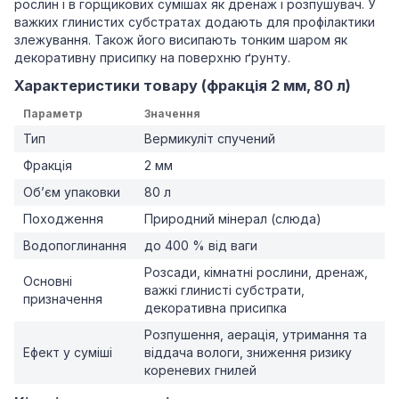
рослин і в горщикових сумішах як дренаж і розпушувач. У
важких глинистих субстратах додають для профілактики
злежування. Також його висипають тонким шаром як
декоративну присипку на поверхню ґрунту.
Характеристики товару (фракція 2 мм, 80 л)
Параметр
Значення
Тип
Вермикуліт спучений
Фракція
2 мм
Об’єм упаковки
80 л
Походження
Природний мінерал (слюда)
Водопоглинання
до 400 % від ваги
Розсади, кімнатні рослини, дренаж,
Основні
важкі глинисті субстрати,
призначення
декоративна присипка
Розпушення, аерація, утримання та
Ефект у суміші
віддача вологи, зниження ризику
кореневих гнилей