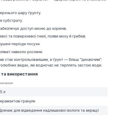
верхнього шару ґрунту.
я субстрату.
забезпечує доступ кисню до коренів.
вої та поверхневої гнилі, появи моху й грибків.
ушені періоди посухи.
клімат навколо рослини.
ив стає контрольованішим, а ґрунт — більш “дихаючим”.
голюбних видах, які водночас не терплять застою води.
 та використання
начення
,5 л
ерамзитові гранули
ренаж для відведення надлишкової вологи та аерації