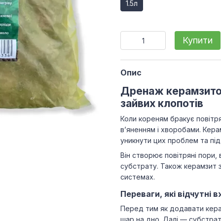
1.5л
Купити
Опис
Дренаж керамзитови
зайвих клопотів
Коли кореням бракує повітр
в’яненням і хворобами. Кера
уникнути цих проблем та під
Він створює повітряні пори,
субстрату. Також керамзит 
системах.
Переваги, які відчутні 
Перед тим як додавати кера
шар на дно. Далі — субстрат