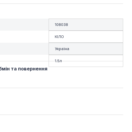
108038
КІЛО
Україна
1.5л
бмін та повернення