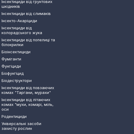
Інсектициди від грунтових
шкідників
Інсектициди від слимаків
Інсекто-Акаріциди
Інсектициди від
колорадського жука
Інсектициди від попелиці та
білокрилки
Біоінсектициди
Фуміганти
Фунгіциди
Біофунгіцид
Біодеструктори
Інсектициди від повзаючих
комах "Таргани, мурахи"
Інсектициди від літаючих
комах "мухи, комарі, міль,
оси
Родентициди
Універсальні засоби
захисту рослин