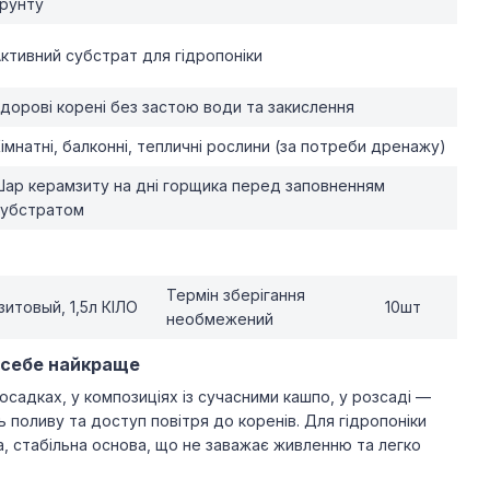
рунту
ктивний субстрат для гідропоніки
дорові корені без застою води та закислення
імнатні, балконні, тепличні рослини (за потреби дренажу)
ар керамзиту на дні горщика перед заповненням
субстратом
Термін зберігання
итовый, 1,5л КІЛО
10шт
необмежений
 себе найкраще
посадках, у композиціях із сучасними кашпо, у розсаді —
ь поливу та доступ повітря до коренів. Для гідропоніки
, стабільна основа, що не заважає живленню та легко