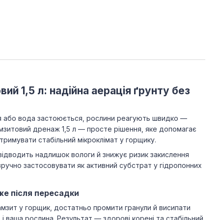
й 1,5 л: надійна аерація ґрунту без
я або вода застоюється, рослини реагують швидко —
мзитовий дренаж 1,5 л — просте рішення, яке допомагає
тримувати стабільний мікроклімат у горщику.
 відводить надлишок вологи й знижує ризик закислення
зручно застосовувати як активний субстрат у гідропонних
вже після пересадки
мзит у горщик, достатньо промити гранули й висипати
 і ваша рослина. Результат — здорові корені та стабільний