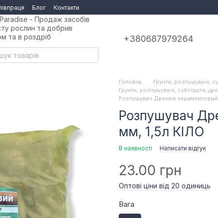
півпраця
Блог
Контакти
Paradise - Продаж засобів
сту рослин та добрив
ом та в роздріб
+380687979264
Головна
Грунти, розпушувачі, с
Грунти, розпушувачі, субстрати, др
Розпушувач Дренаж керамзитовый 1
Розпушувач Др
мм, 1,5л КІЛО
В наявності
Написати відгук
23.00 грн
Оптові ціни від 20 одиниць
Вага