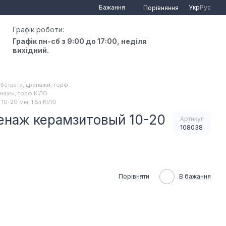
Бажання
Укр
Рус
Порівняння
Графік роботи:
Графік пн-сб з 9:00 до 17:00, неділя
вихідний.
убстрати, дренажи, торф
енажи, торф КІЛО
0-20 мм, 1,5л КІЛО
енаж керамзитовый 10-20
Артикул
108038
Порівняти
В бажання