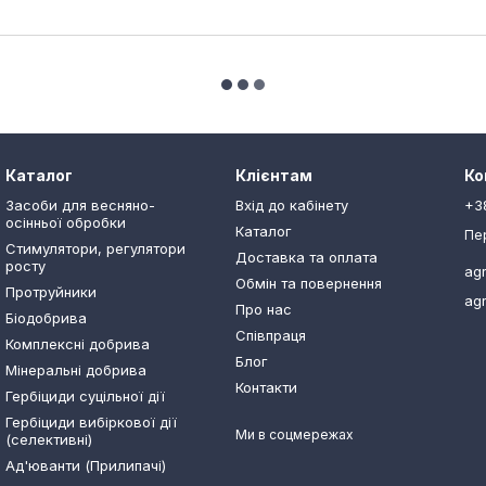
Каталог
Клієнтам
Ко
Засоби для весняно-
Вхід до кабінету
+3
осінньої обробки
Каталог
Пе
Стимулятори, регулятори
Доставка та оплата
росту
ag
Обмін та повернення
Протруйники
ag
Про нас
Біодобрива
Співпраця
Комплексні добрива
Блог
Мінеральні добрива
Контакти
Гербіциди суцільної дії
Гербіциди вибіркової дії
Ми в соцмережах
(селективні)
Ад'юванти (Прилипачі)