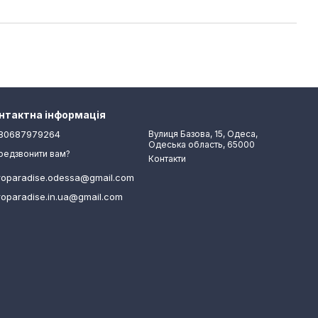
нтактна інформація
80687979264
Вулиця Базова, 15, Одеса,
Одеська область, 65000
редзвонити вам?
Контакти
roparadise.odessa@gmail.com
roparadise.in.ua@gmail.com