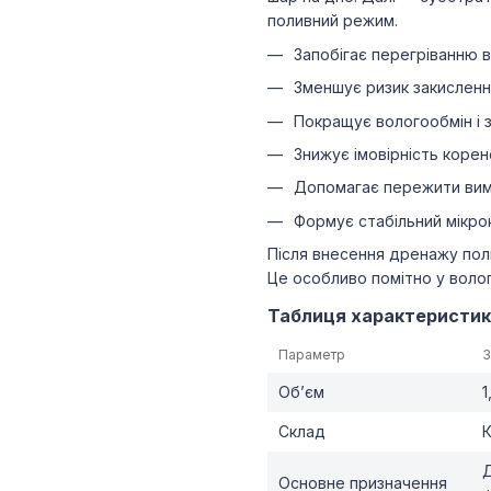
поливний режим.
Запобігає перегріванню 
Зменшує ризик закисленн
Покращує вологообмін і 
Знижує імовірність корене
Допомагає пережити вим
Формує стабільний мікро
Після внесення дренажу пол
Це особливо помітно у воло
Таблиця характеристик
Параметр
З
Об’єм
1
Склад
К
Д
Основне призначення