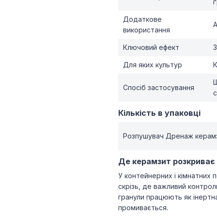
ґ
Додаткове
А
використання
Ключовий ефект
З
Для яких культур
К
Ш
Спосіб застосування
Кількість в упаковці
Розпушувач Дренаж керамз
Де керамзит розкриває
У контейнерних і кімнатних 
скрізь, де важливий контрол
гранули працюють як інертна
промивається.