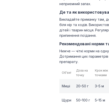
неприємний запах.
Де та як використовув
Викладайте приманку там, де
біля нір та ходів. Використо
дітей і тварин місця. Регул
припинення поїдання.
Рекомендовані норми т
Нижче — чіткі норми на одну
Дотримання цих параметрів 
препарату.
Доза на
Крок між
Об’єкт
точку
точками
Миші
20–50 г
3–5 м
Щури
50–100 г
5–15 м