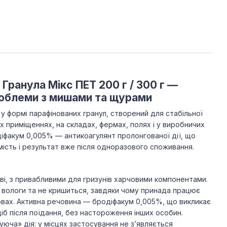
ранула Мікс ПЕТ 200 г / 300 г —
облеми з мишами та щурами
 формі парафінованих гранул, створений для стабільної
х приміщеннях, на складах, фермах, полях і у виробничих
діфакум 0,005% — антикоагулянт пролонгованої дії, що
ість і результат вже після одноразового споживання.
ові, з привабливими для гризунів харчовими компонентами.
о вологи та не кришиться, завдяки чому принада працює
овах. Активна речовина — бродіфакум 0,005%, що викликає
іб після поїдання, без настороження інших особин.
юча» дія: у місцях застосування не з’являється