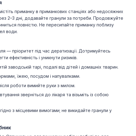
я
містіть приманку в приманкових станціях або недосяжних
рез 2–3 дні, додавайте гранули за потреби. Продовжуйте
пиниться повністю. Не пересипайте приманку поблизу
ел води.
лля — пріоритет під час дератизації. Дотримуйтесь
ти ефективність і уникнути ризиків.
тій заводській тарі, подалі від дітей і домашніх тварин.
ормами, їжею, посудом і напувалками.
після роботи вимийте руки з милом.
втування зверніться до лікаря та візьміть із собою
згідно з місцевими вимогами; не викидайте гранули у
бник