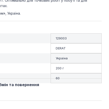
0 г. Оптимально для точкових робіт у побуті та для
ктах.
», Україна.
129003
DERAT
Україна
200 г
60
бмін та повернення