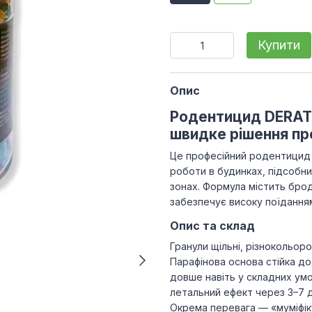
Купити
Опис
Родентицид DERAT Г
швидке рішення пр
Це професійний родентицид у
роботи в будинках, підсобни
зонах. Формула містить бро
забезпечує високу поїданням
Опис та склад
Гранули щільні, різнокольор
Парафінова основа стійка д
довше навіть у складних ум
летальний ефект через 3–7 д
Окрема перевага — «муміфіку