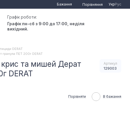
Бажання
Укр
Рус
Порівняння
Графік роботи:
Графік пн-сб з 9:00 до 17:00, неділя
вихідний.
тициди DERAT
т гранула ПЕТ 200г DERAT
 крис та мишей Дерат
Артикул
129003
0г DERAT
Порівняти
В бажання