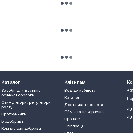
Каталог
Клієнтам
Ко
Засоби для весняно-
Вхід до кабінету
+3
осінньої обробки
Каталог
Пе
Стимулятори, регулятори
Доставка та оплата
росту
ag
Обмін та повернення
Протруйники
ag
Про нас
Біодобрива
Співпраця
Комплексні добрива