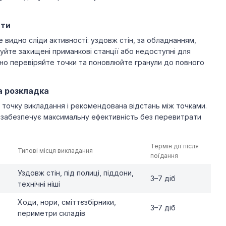
ати
 видно сліди активності: уздовж стін, за обладнанням,
вуйте захищені приманкові станції або недоступні для
ярно перевіряйте точки та поновлюйте гранули до повного
а розкладка
 точку викладання і рекомендована відстань між точками.
забезпечує максимальну ефективність без перевитрати
Термін дії після
Типові місця викладання
поїдання
Уздовж стін, під полиці, піддони,
3–7 діб
технічні ніші
Ходи, нори, сміттєзбірники,
3–7 діб
периметри складів