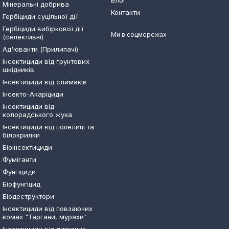
Блог
Мінеральні добрива
Контакти
Гербіциди суцільної дії
Гербіциди вибіркової дії
Ми в соцмережах
(селективні)
Ад'юванти (Прилипачі)
Інсектициди від грунтових
шкідників
Інсектициди від слимаків
Інсекто-Акаріциди
Інсектициди від
колорадського жука
Інсектициди від попелиці та
білокрилки
Біоінсектициди
Фуміганти
Фунгіциди
Біофунгіцид
Біодеструктори
Інсектициди від повзаючих
комах "Таргани, мурахи"