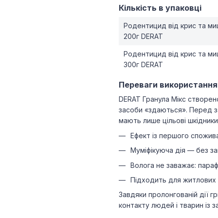
Кількість в упаковці
Родентицид від крис та м
200г DERAT
Родентицид від крис та м
300г DERAT
Переваги використання
DERAT Гранула Мікс створено
засоби «здаються». Перед 
мають лише цільові шкідники
Ефект із першого спожива
Муміфікуюча дія — без за
Волога не заважає: параф
Підходить для житлових і 
Завдяки пролонгованій дії г
контакту людей і тварин із 