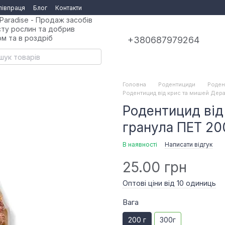
півпраця
Блог
Контакти
Paradise - Продаж засобів
сту рослин та добрив
ом та в роздріб
+380687979264
Головна
Родентициди
Роден
Родентицид від крис та мишей Дера
Родентицид від
гранула ПЕТ 20
В наявності
Написати відгук
25.00 грн
Оптові ціни від 10 одиниць
Вага
200 г
300г