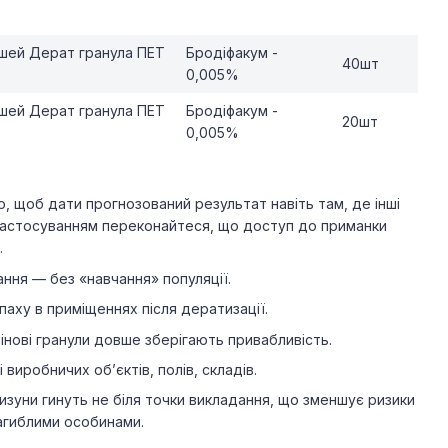
ишей Дерат гранула ПЕТ
Бродіфакум -
40шт
0,005%
ишей Дерат гранула ПЕТ
Бродіфакум -
20шт
0,005%
, щоб дати прогнозований результат навіть там, де інші
застосуванням переконайтеся, що доступ до приманки
.
ння — без «навчання» популяції.
паху в приміщеннях після дератизації.
інові гранули довше зберігають привабливість.
виробничих об’єктів, полів, складів.
ризуни гинуть не біля точки викладання, що зменшує ризики
загиблими особинами.