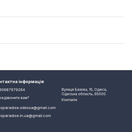
нтактна інформація
80687979264
Вулиця Базова, 15, Одеса,
Одеська область, 65000
редзвонити вам?
Контакти
roparadise.odessa@gmail.com
roparadise.in.ua@gmail.com