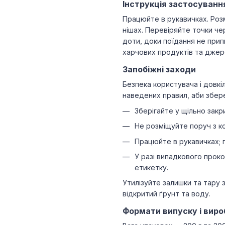
Інструкція застосуванн
Працюйте в рукавичках. Роз
нішах. Перевіряйте точки че
доти, доки поїдання не при
харчових продуктів та джер
Запобіжні заходи
Безпека користувача і довкі
наведених правил, аби зберег
Зберігайте у щільно закри
Не розміщуйте поруч з к
Працюйте в рукавичках; 
У разі випадкового проко
етикетку.
Утилізуйте залишки та тару 
відкритий ґрунт та воду.
Формати випуску і виро