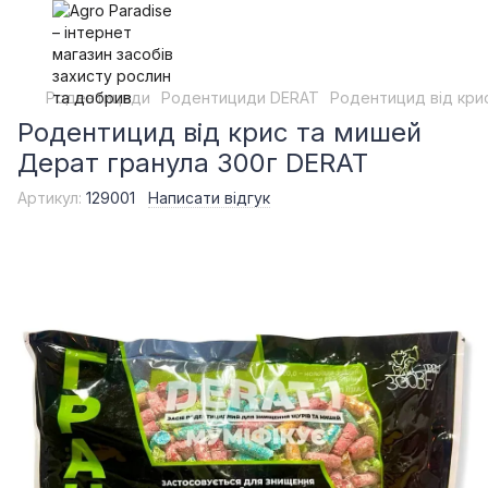
Родентициди
Родентициди DERAT
Родентицид від кри
Родентицид від крис та мишей
Дерат гранула 300г DERAT
Артикул:
129001
Написати відгук