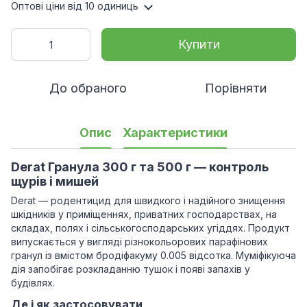
Оптові ціни
від 10 одиниць
Купити
До обраного
Порівняти
Опис
Характеристики
Derat Гранула 300 г та 500 г — контроль
щурів і мишей
Derat — родентицид для швидкого і надійного знищення
шкідників у приміщеннях, приватних господарствах, на
складах, полях і сільськогосподарських угіддях. Продукт
випускається у вигляді різнокольорових парафінових
гранул із вмістом бродіфакуму 0.005 відсотка. Муміфікуюча
дія запобігає розкладанню тушок і появі запахів у
будівлях.
Де і як застосовувати