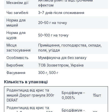
Антикоагулянт із відстроченим
Механізм дії
ефектом
Час загибелі
3–7 днів після споживання
Норма для
20–50 г на точку
мишей
Норма для
50–100 г на точку
щурів
Місця
Приміщення, господарства, склади,
застосування
поля, угіддя
Особливість
Муміфікуюча дія без запаху
Виробник
ТОВ Зооветпром, Україна
Фасування
300 г, 500 г
Кількість в упаковці
Родентицид від крис та
Бродіфакум -
мишей Дерат гранула 300г
15шт
0,005%
DERAT
Родентицид від крис та
Бродіфакум -