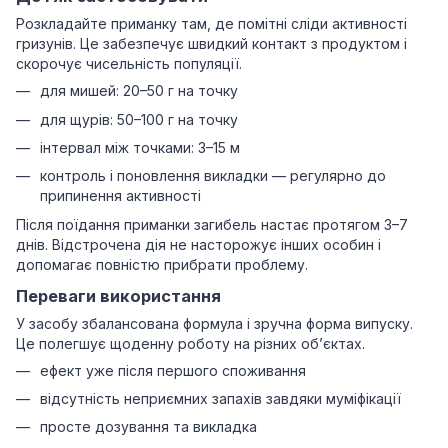
Розкладайте приманку там, де помітні сліди активності
гризунів. Це забезпечує швидкий контакт з продуктом і
скорочує чисельність популяції.
для мишей: 20–50 г на точку
для щурів: 50–100 г на точку
інтервал між точками: 3–15 м
контроль і поновлення викладки — регулярно до
припинення активності
Після поїдання приманки загибель настає протягом 3–7
днів. Відстрочена дія не насторожує інших особин і
допомагає повністю прибрати проблему.
Переваги використання
У засобу збалансована формула і зручна форма випуску.
Це полегшує щоденну роботу на різних об’єктах.
ефект уже після першого споживання
відсутність неприємних запахів завдяки муміфікації
просте дозування та викладка