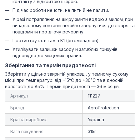
контакту з відкритою шкірою.
Під час роботи не їсти, не пити й не палити.
У разі потрапляння на шкіру змити водою з милом; при
випадковому ковтанні негайно звернутися до лікаря та
повідомити про діючу речовину.
Протиотрута: вітамін K1 (фітоменадіон).
Утилізувати залишки засобу й загиблих гризунів
відповідно до місцевих правил.
Зберігання та термін придатності
Зберігати у щільно закритій упаковці, у темному сухому
місці при температурі від −15°C до +30°C та відносній
вологості до 85%. Термін придатності — 36 місяців.
Артикул
111227
Бренд
AgroProtection
Країна виробник
Україна
Вага пакування
315г