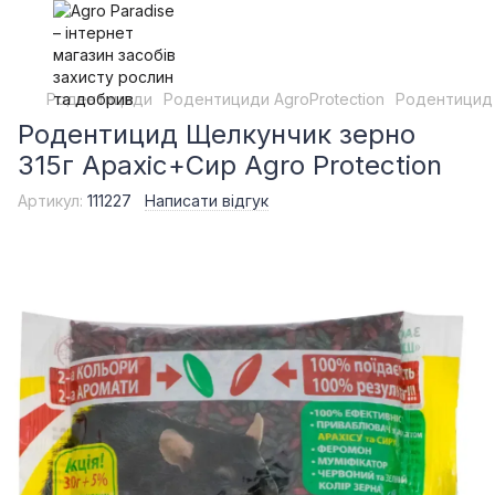
Родентициди
Родентициди AgroProtection
Родентицид 
Родентицид Щелкунчик зерно
315г Арахіс+Сир Agro Protection
Артикул:
111227
Написати відгук