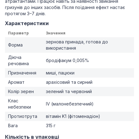
атрактантами. Працює навіть за наявності звикання
гризунів до інших засобів. Після поїдання ефект настає
протягом 3–7 днів.
Характеристики
Параметр
Значення
зернова принада, готова до
Форма
використання
Діюча
бродіфакум 0,005%
речовина
Призначення
миші, пацюки
Аромат
арахісовий та сирний
Колір зерен
зелений та червоний
Клас
IV (малонебезпечний)
небезпеки
Протиотрута
вітамін K1 (фітоменадіон)
Вага
315 г
Кількість в упаковці