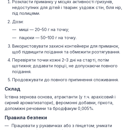
Розкласти приманку у місцях активності гризунів,
недоступних для дітей і тварин: уздовж стін, біля нір,
під полицями.
Дози:
миші — 20–50 г на точку;
пацюки — 50–100 г на точку.
Використовувати захисні контейнери для приманок,
щоб підвищити поїдання та обмежити розтягування.
Перевіряти точки кожні 2–3 дні на старті, потім
щотижня; додавати порції, не допускаючи повного
поїдання.
Продовжувати до повного припинення споживання.
Склад
Їстівна зернова основа, атрактанти (у т.ч. арахісовий і
сирний ароматизатори), феромонні добавки, гіркота,
допоміжні речовини та бродіфакум 0,005%.
Правила безпеки
Працювати у рукавичках або з пінцетом; уникати