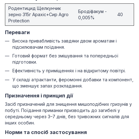
Родентицид Щелкунчик
Бродіфакум -
зерно 315г Арахіс+Сир Agro
40
0,005%
Protection
Переваги
Висока привабливість завдяки двом ароматам і
підсилювачам поїдання.
Готовий формат без змішування та попередньої
підготовки.
Ефективність у приміщеннях і на відкритому повітрі.
У складі атрактанти, феромонні добавки та компонент,
що зменшує запах розкладання.
Призначення і принцип дії
Засіб призначений для знищення мишоподібних гризунів у
побуті. Поїдання приманки призводить до загибелі у
середньому через 3–7 днів, без тривожних сигналів для
інших особин.
Норми та спосіб застосування