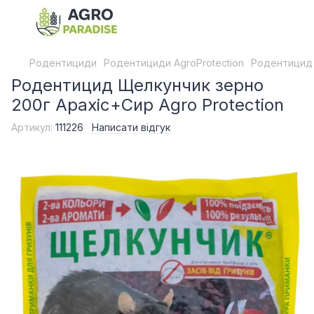
Родентициди
Родентициди AgroProtection
Родентицид 
Родентицид Щелкунчик зерно
200г Арахіс+Сир Agro Protection
Артикул:
111226
Написати відгук