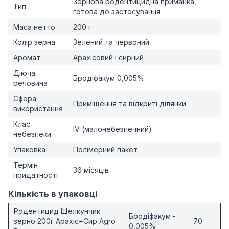
Зернова родентицидна приманка,
Тип
готова до застосування
Маса нетто
200 г
Колір зерна
Зелений та червоний
Аромат
Арахісовий і сирний
Діюча
Бродіфакум 0,005%
речовина
Сфера
Приміщення та відкриті ділянки
використання
Клас
IV (малонебезпечний)
небезпеки
Упаковка
Полімерний пакет
Термін
36 місяців
придатності
Кількість в упаковці
Родентицид Щелкунчик
Бродіфакум -
зерно 200г Арахіс+Сир Agro
70
0,005%