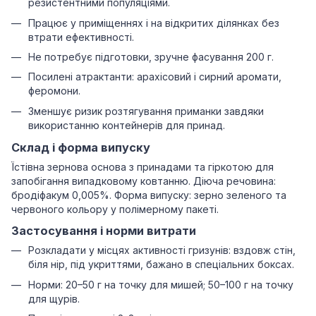
резистентними популяціями.
Працює у приміщеннях і на відкритих ділянках без
втрати ефективності.
Не потребує підготовки, зручне фасування 200 г.
Посилені атрактанти: арахісовий і сирний аромати,
феромони.
Зменшує ризик розтягування приманки завдяки
використанню контейнерів для принад.
Склад і форма випуску
Їстівна зернова основа з принадами та гіркотою для
запобігання випадковому ковтанню. Діюча речовина:
бродіфакум 0,005%. Форма випуску: зерно зеленого та
червоного кольору у полімерному пакеті.
Застосування і норми витрати
Розкладати у місцях активності гризунів: вздовж стін,
біля нір, під укриттями, бажано в спеціальних боксах.
Норми: 20–50 г на точку для мишей; 50–100 г на точку
для щурів.