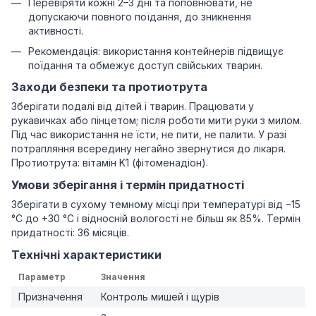
Перевіряти кожні 2–3 дні та поповнювати, не
допускаючи повного поїдання, до зникнення
активності.
Рекомендація: використання контейнерів підвищує
поїдання та обмежує доступ свійських тварин.
Заходи безпеки та протиотрута
Зберігати подалі від дітей і тварин. Працювати у
рукавичках або пінцетом; після роботи мити руки з милом.
Під час використання не їсти, не пити, не палити. У разі
потрапляння всередину негайно звернутися до лікаря.
Протиотрута: вітамін K1 (фітоменадіон).
Умови зберігання і термін придатності
Зберігати в сухому темному місці при температурі від −15
°C до +30 °C і відносній вологості не більш як 85%. Термін
придатності: 36 місяців.
Технічні характеристики
Параметр
Значення
Призначення
Контроль мишей і щурів