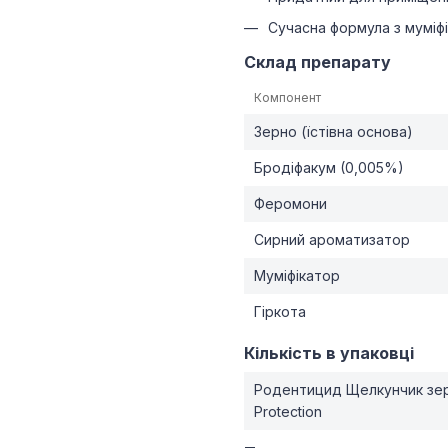
Сучасна формула з муміфі
Склад препарату
Компонент
Зерно (їстівна основа)
Бродіфакум (0,005%)
Феромони
Сирний ароматизатор
Муміфікатор
Гіркота
Кількість в упаковці
Родентицид Щелкунчик зер
Protection