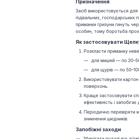
Призначення
Засіб використовується для 
підвальних, господарських п
приманки гризуни гинуть чере
особин, тому боротьба прох
Як застосовувати Щелк
Розкласти приманку неве
для мишей — по 20–50
для щурів — по 50–100
Використовувати картон 
поверхонь.
Краще застосовувати сп
ефективність і запобігає
Періодично перевіряти м
зникнення шкідників.
Запобіжні заходи
Зберігати подалі від дітей