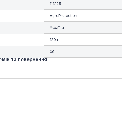
111225
AgroProtection
Україна
120 г
36
бмін та повернення