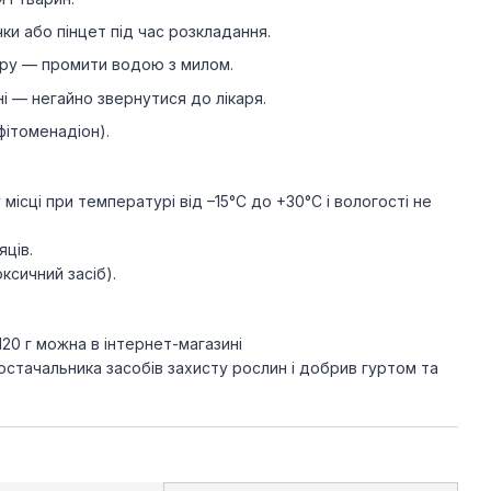
и або пінцет під час розкладання.
кіру — промити водою з милом.
і — негайно звернутися до лікаря.
фітоменадіон).
місці при температурі від –15°C до +30°C і вологості не
яців.
ксичний засіб).
20 г можна в інтернет-магазині
постачальника засобів захисту рослин і добрив гуртом та