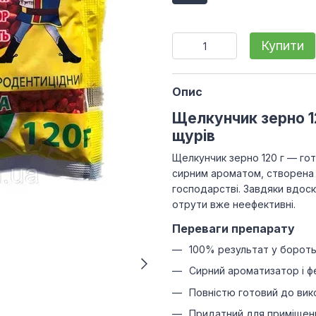
Купити
Опис
Щелкунчик зерно 12
щурів
Щелкунчик зерно 120 г — го
сирним ароматом, створена 
господарстві. Завдяки вдоско
отрути вже неефективні.
Переваги препарату
100% результат у бороть
Сирний ароматизатор і ф
Повністю готовий до вик
Придатний для приміщень