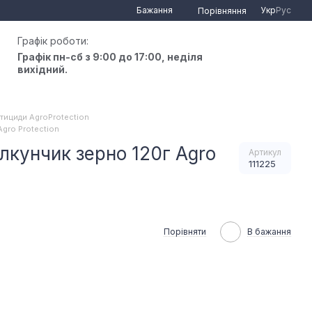
Бажання
Укр
Рус
Порівняння
Графік роботи:
Графік пн-сб з 9:00 до 17:00, неділя
вихідний.
тициди AgroProtection
gro Protection
кунчик зерно 120г Agro
Артикул
111225
Порівняти
В бажання