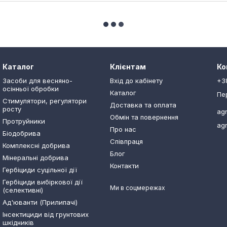
Каталог
Клієнтам
Ко
Засоби для весняно-
Вхід до кабінету
+3
осінньої обробки
Каталог
Пе
Стимулятори, регулятори
Доставка та оплата
росту
ag
Обмін та повернення
Протруйники
ag
Про нас
Біодобрива
Співпраця
Комплексні добрива
Блог
Мінеральні добрива
Контакти
Гербіциди суцільної дії
Гербіциди вибіркової дії
Ми в соцмережах
(селективні)
Ад'юванти (Прилипачі)
Інсектициди від грунтових
шкідників