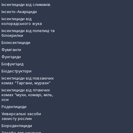
Інсектициди від слимаків
Інсекто-Акаріциди
Інсектициди від
колорадського жука
Інсектициди від попелиці та
білокрилки
Біоінсектициди
Фуміганти
Фунгіциди
Біофунгіцид
Біодеструктори
Інсектициди від повзаючих
комах "Таргани, мурахи"
Інсектициди від літаючих
комах "мухи, комарі, міль,
оси
Родентициди
Універсальні засоби
захисту рослин
Біородентициди
Засоби для чищення