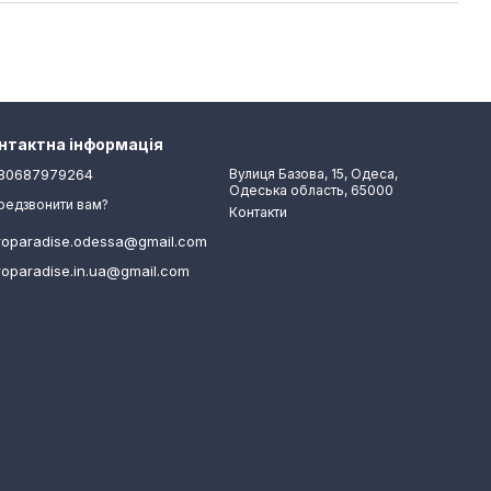
нтактна інформація
80687979264
Вулиця Базова, 15, Одеса,
Одеська область, 65000
редзвонити вам?
Контакти
roparadise.odessa@gmail.com
roparadise.in.ua@gmail.com