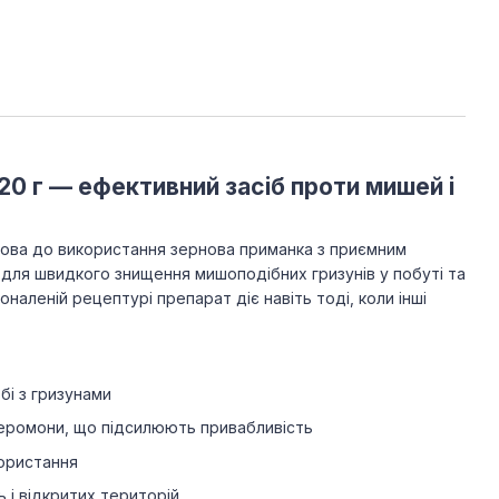
0 г — ефективний засіб проти мишей і
това до використання зернова приманка з приємним
для швидкого знищення мишоподібних гризунів у побуті та
наленій рецептурі препарат діє навіть тоді, коли інші
бі з гризунами
еромони, що підсилюють привабливість
ористання
 і відкритих територій