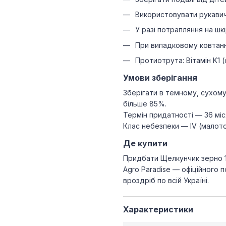
Використовувати рукавичк
У разі потрапляння на ш
При випадковому ковтанн
Протиотрута: Вітамін K1 (
Умови зберігання
Зберігати в темному, сухому 
більше 85%.
Термін придатності — 36 міс
Клас небезпеки — IV (малото
Де купити
Придбати Щелкунчик зерно 1
Agro Paradise — офіційного 
вроздріб по всій Україні.
Характеристики