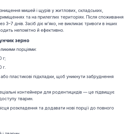
знищення мишей і щурів у житлових, складських,
риміщеннях та на прилеглих територіях. Після споживання
з 3–7 днів. Засіб діє м’яко, не викликає тривоги в інших
одить непомітно й ефективно.
унчик зерно
ликими порціями:
 г;
 г.
або пластикові підкладки, щоб уникнути забруднення
еціальні контейнери для родентицидів — це підвищує
 доступу тварин.
ісця розкладення та додавати нові порції до повного
 і тварин.