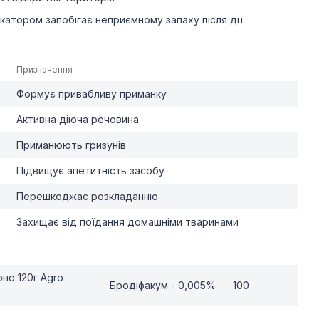
катором запобігає неприємному запаху після дії
Призначення
Формує привабливу приманку
Активна діюча речовина
Приманюють гризунів
Підвищує апетитність засобу
Перешкоджає розкладанню
Захищає від поїдання домашніми тваринами
но 120г Agro
Бродіфакум - 0,005%
100