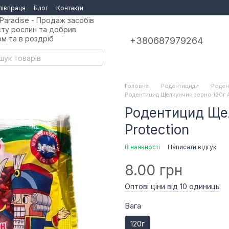
півпраця
Блог
Контакти
Paradise - Продаж засобів
сту рослин та добрив
ом та в роздріб
+380687979264
Головна
Родентициди
Роден
Родентицид Щелкунчик зерно 120г A
Родентицид Щел
Protection
В наявності
Написати відгук
8.00 грн
Оптові ціни від 10 одиниць
Вага
120г