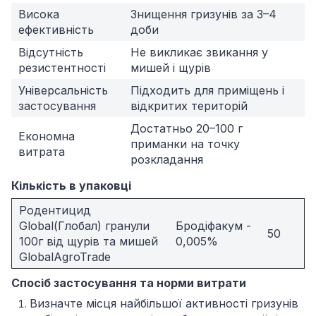
Висока
Знищення гризунів за 3–4
ефективність
доби
Відсутність
Не викликає звикання у
резистентності
мишей і щурів
Універсальність
Підходить для приміщень і
застосування
відкритих територій
Достатньо 20–100 г
Економна
приманки на точку
витрата
розкладання
Кількість в упаковці
Родентицид
Global(Глобал) гранули
Бродіфакум -
50
100г від щурів та мишей
0,005%
GlobalAgroTrade
Спосіб застосування та норми витрати
Визначте місця найбільшої активності гризунів