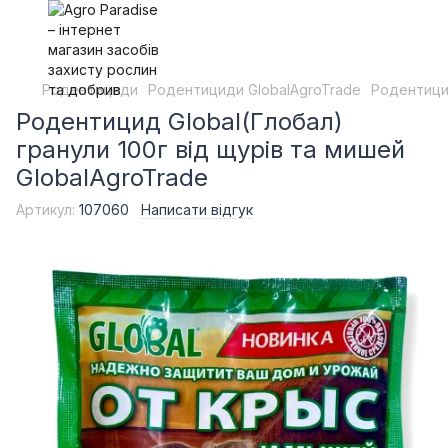
Родентициди
Родентициди GlobalAgroTrade
Родентицид
Родентицид Global(Глобал)
гранули 100г від щурів та мишей
GlobalAgroTrade
Артикул:
107060
Написати відгук