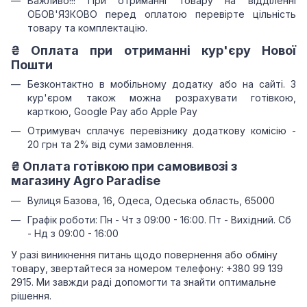
Важливо!!!
При отриманні товару на відділенні
ОБОВ'ЯЗКОВО перед оплатою перевірте цільність
товару та комплектацію.
₴
Оплата при отриманні
кур'єру Нової
Пошти
Безконтактно в мобільному додатку або на сайті.
З
кур'єром також можна розрахувати готівкою,
карткою, Google Pay або Apple Pay
Отримувач сплачує перевізнику додаткову комісію -
20 грн та 2% від суми замовлення.
₴
Оплата готівкою при самовивозі з
магазину Agro Paradise
Вулиця Базова, 16, Одеса, Одеська область, 65000
Графік роботи: Пн - Чт з 09:00 - 16:00. Пт - Вихідний. Сб
- Нд з 09:00 - 16:00
У разі виникнення питань щодо повернення або обміну
товару, звертайтеся за номером телефону: +380 99 139
2915. Ми завжди раді допомогти та знайти оптимальне
рішення.