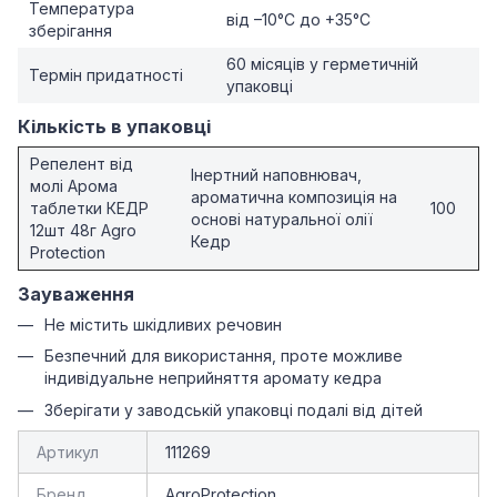
Температура
від –10°C до +35°C
зберігання
60 місяців у герметичній
Термін придатності
упаковці
Кількість в упаковці
Репелент від
Інертний наповнювач,
молі Арома
ароматична композиція на
таблетки КЕДР
100
основі натуральної олії
12шт 48г Agro
Кедр
Protection
Зауваження
Не містить шкідливих речовин
Безпечний для використання, проте можливе
індивідуальне неприйняття аромату кедра
Зберігати у заводській упаковці подалі від дітей
Артикул
111269
Бренд
AgroProtection