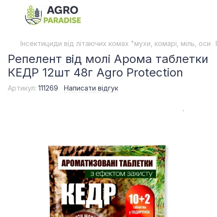
Інсектициди від літаючих комах "мухи, комарі, міль, оси
Репелент від молі Арома таблетки
КЕДР 12шт 48г Agro Protection
Артикул:
111269
Написати відгук