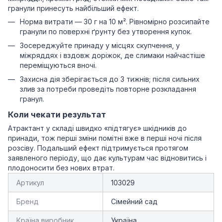
гранули принесуть найбільший ефект.
Норма витрати — 30 г на 10 м². Рівномірно розсипайте
гранули по поверхні ґрунту без утворення купок.
Зосереджуйте принаду у місцях скупчення, у
міжряддях і вздовж доріжок, де слимаки найчастіше
переміщуються вночі.
Захисна дія зберігається до 3 тижнів; після сильних
злив за потреби проведіть повторне розкладання
гранул.
Коли чекати результат
Атрактант у складі швидко «підтягує» шкідників до
принади, тож перші зміни помітні вже в перші ночі після
розсіву. Подальший ефект підтримується протягом
заявленого періоду, що дає культурам час відновитись і
плодоносити без нових втрат.
Артикул
103029
Бренд
Сімейний сад
Країна виробник
Україна