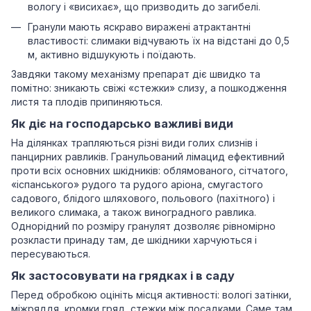
вологу і «висихає», що призводить до загибелі.
Гранули мають яскраво виражені атрактантні
властивості: слимаки відчувають їх на відстані до 0,5
м, активно відшукують і поїдають.
Завдяки такому механізму препарат діє швидко та
помітно: зникають свіжі «стежки» слизу, а пошкодження
листя та плодів припиняються.
Як діє на господарсько важливі види
На ділянках трапляються різні види голих слизнів і
панцирних равликів. Гранульований лімацид ефективний
проти всіх основних шкідників: облямованого, сітчатого,
«іспанського» рудого та рудого аріона, смугастого
садового, блідого шляхового, польового (пахітного) і
великого слимака, а також виноградного равлика.
Однорідний по розміру гранулят дозволяє рівномірно
розкласти принаду там, де шкідники харчуються і
пересуваються.
Як застосовувати на грядках і в саду
Перед обробкою оцініть місця активності: вологі затінки,
міжряддя, кромки гряд, стежки між посадками. Саме там