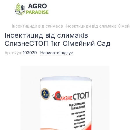
Інсектициди від слимаків
Інсектициди від слимаків Сіме
Інсектицид від слимаків
СлизнеСТОП 1кг Сімейний Сад
Артикул:
103029
Написати відгук