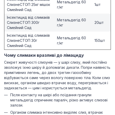
Метальдегід 60
СлизнеСТОП 25кг мішок
1шт
г/кг
Сімейний Сад
Інсектицид від слимаків
Метальдегід 60
СлизнеСТОП 300г
20шт
г/кг
Сімейний Сад
Інсектицид від слимаків
Метальдегід 60
СлизнеСТОП 30г
150шт
г/кг
Сімейний Сад
Чому слимаки вразливі до лімациду
Секрет живучості слизунів — у шарі слизу, який постійно
зволожує їхню шкіру й допомагає дихати. Попри наявність
примітивних легень, до двох третин газообміну
відбувається саме через вологу поверхню тіла. Коли слиз
висихає, організм швидко втрачає воду, перегрівається і
задихається — цим і користується метальдегід.
Після контакту на шкірі або поїдання гранули
метальдегід спричиняє параліч, різко активує слизові
залози.
Організм слимака інтенсивно виділяє слиз, втрачає