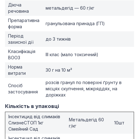
Діюча
метальдегід — 60 г/кг
речовина
Препаративна
гранульована принада (ГП)
форма
Період
до 3 тижнів
захисної дії
Класифікація
ІІІ клас (мало токсичний)
ВООЗ
Норма
30 г на 10 м²
витрати
розсів гранул по поверхні ґрунту в
Спосіб
місцях скупчення, міжряддях, на
застосування
доріжках
Кількість в упаковці
Інсектицид від слимаків
Метальдегід 60
СлизнеСТОП 1кг
10шт
г/кг
Сімейний Сад
Інсектицид від слимаків