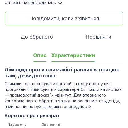
Оптові ціни
від 2 одиниць
Повідомити, коли з'явиться
До обраного
Порівняти
Опис
Характеристики
Лімацид проти слимаків і равликів: працює
там, де видно слиз
Слимаки здатні зіпсувати врожай за одну вологу ніч:
прогризені ягідки суниці й характерні білі сліди на листках
— промовистий доказ їх «візиту». Для впевненого
контролю варто обрати лімацид на основі метальдегіду,
який припиняє рух шкідників і зневоднює їх.
Коротко про препарат
Параметр
Значення