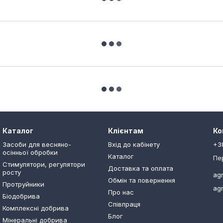
Каталог
Клієнтам
Ко
Засоби для весняно-
Вхід до кабінету
+3
осінньої обробки
Каталог
Пе
Стимулятори, регулятори
Доставка та оплата
росту
ag
Обмін та повернення
Протруйники
ag
Про нас
Біодобрива
Співпраця
Комплексні добрива
Блог
Мінеральні добрива