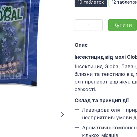
10 таблеток
12 таблето
Купити
Опис
Інсектицид від молі Glo
Інсектицид Global Лаванд
білизни та текстилю від 
олії препарат відлякує 
свіжості.
Склад та принцип дії
Лавандова олія – при
несприятливі умови д
Ароматичні компонент
кількох місяців.