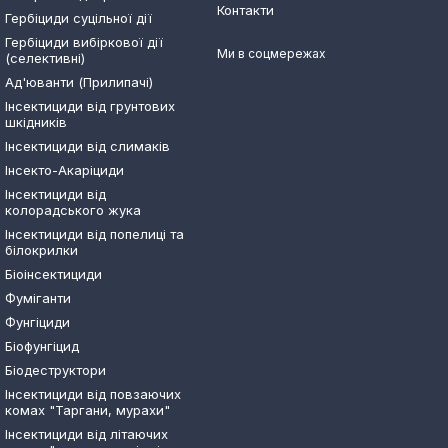
Контакти
Гербіциди суцільної дії
Гербіциди вибіркової дії
Ми в соцмережах
(селективні)
Ад'юванти (Прилипачі)
Інсектициди від грунтових
шкідників
Інсектициди від слимаків
Інсекто-Акаріциди
Інсектициди від
колорадського жука
Інсектициди від попелиці та
білокрилки
Біоінсектициди
Фуміганти
Фунгіциди
Біофунгіцид
Біодеструктори
Інсектициди від повзаючих
комах "Таргани, мурахи"
Інсектициди від літаючих