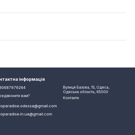
нтактна інформація
80687979264
Вулиця Базова, 15, Одеса,
Одеська область, 65000
редзвонити вам?
Контакти
roparadise.odessa@gmail.com
roparadise.in.ua@gmail.com