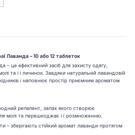
к
bal Лаванда – 10 або 12 таблеток
а – це ефективний засіб для захисту одягу,
молі та її личинок. Завдяки натуральній лавандовій
шкідників і наповнює простір приємним ароматом
родний репелент, запах якого створює
ля молі та перешкоджає її розмноженню.
и – зберігають стійкий аромат лаванди протягом