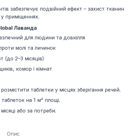
ів забезпечує подвійний ефект – захист тканин
 у приміщеннях.
lobal Лаванда
езпечний для людини та довкілля
проти молі та личинок
 (до 2–3 місяців)
иків, комор і кімнат
розмістити таблетки у місцях зберігання речей.
таблеток на 1 м² площі.
місяці або за потреби.
Опис