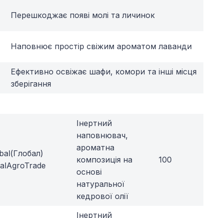
Перешкоджає появі молі та личинок
Наповнює простір свіжим ароматом лаванди
Ефективно освіжає шафи, комори та інші місця
зберігання
Інертний
наповнювач,
ароматна
bal(Глобал)
композиція на
100
balAgroTrade
основі
натуральної
кедрової олії
Інертний