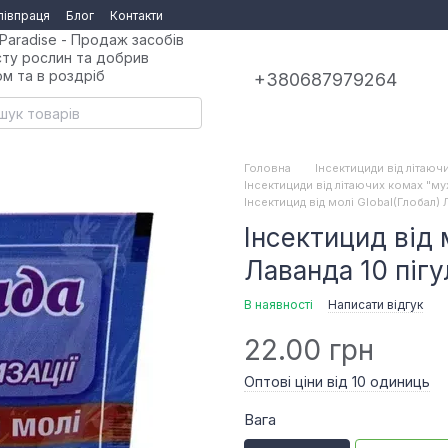
півпраця
Блог
Контакти
Paradise - Продаж засобів
сту рослин та добрив
ом та в роздріб
+380687979264
Головна
Інсектициди від літаюч
Інсектициди від літаючих комах "му
Інсектицид від молі Global(Глобал) 
Інсектицид від 
Лаванда 10 пігу
В наявності
Написати відгук
22.00 грн
Оптові ціни від 10 одиниць
Вага