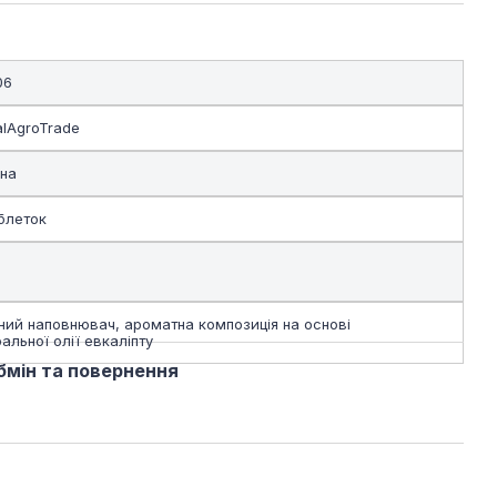
06
alAgroTrade
їна
аблеток
тний наповнювач, ароматна композиція на основі
альної олії евкаліпту
бмін та повернення