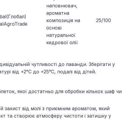
наповнювач,
ароматна
bal(Глобал)
композиція на
25/100
balAgroTrade
основі
натуральної
кедрової олії
ивідуальній чутливості до лаванди. Зберігати у
урі від +2°C до +25°C, подалі від дітей.
блеток, якої достатньо для обробки кількох шаф чи
ий захист від молі з приємним ароматом, який
кт та створює атмосферу чистоти і затишку у