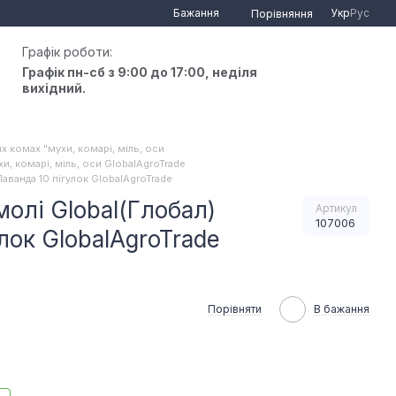
Бажання
Укр
Рус
Порівняння
Графік роботи:
Графік пн-сб з 9:00 до 17:00, неділя
вихідний.
их комах "мухи, комарі, міль, оси
хи, комарі, міль, оси GlobalAgroTrade
Лаванда 10 пігулок GlobalAgroTrade
молі Global(Глобал)
Артикул
107006
лок GlobalAgroTrade
Порівняти
В бажання