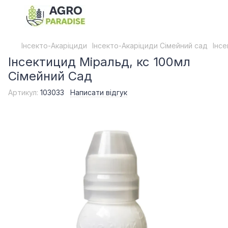
Інсекто-Акаріциди
Інсекто-Акаріциди Сімейний сад
Інс
Інсектицид Міральд, кс 100мл
Сімейний Сад
Артикул:
103033
Написати відгук