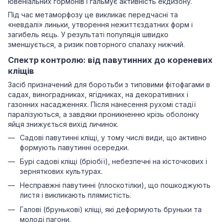
ювеніальних гормонів і гальмує активність екдизону.
Під час метаморфозу це викликає передчасні та
«невдалі» линьки, утворення нежиттєздатних форм і
загибель яєць. У результаті популяція швидко
зменшується, а ризик повторного спалаху нижчий.
Спектр контролю: від павутинних до кореневих
кліщів
Засіб призначений для боротьби з типовими фітофагами в
садах, виноградниках, ягідниках, на декоративних і
газонних насадженнях. Після нанесення рухомі стадії
паралізуються, а завдяки проникненню крізь оболонку
яйця знижується вихід личинок.
Садові павутинні кліщі, у тому числі види, що активно
формують павутинні осередки.
Бурі садові кліщі (бріобії), небезпечні на кісточкових і
зерняткових культурах.
Несправжні павутинні (плоскотілки), що пошкоджують
листя і викликають плямистість.
Галові (брунькові) кліщі, які деформують бруньки та
молоді пагони.