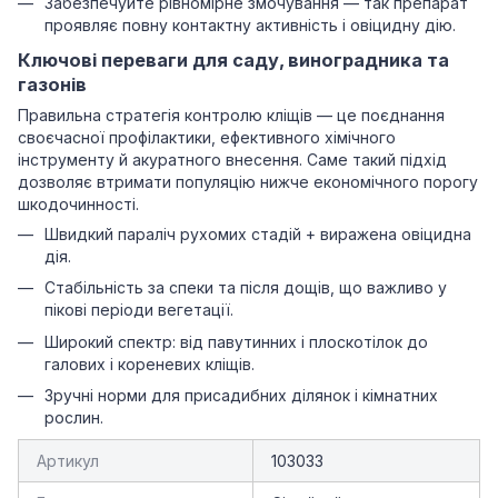
Забезпечуйте рівномірне змочування — так препарат
проявляє повну контактну активність і овіцидну дію.
Ключові переваги для саду, виноградника та
газонів
Правильна стратегія контролю кліщів — це поєднання
своєчасної профілактики, ефективного хімічного
інструменту й акуратного внесення. Саме такий підхід
дозволяє втримати популяцію нижче економічного порогу
шкодочинності.
Швидкий параліч рухомих стадій + виражена овіцидна
дія.
Стабільність за спеки та після дощів, що важливо у
пікові періоди вегетації.
Широкий спектр: від павутинних і плоскотілок до
галових і кореневих кліщів.
Зручні норми для присадибних ділянок і кімнатних
рослин.
Артикул
103033