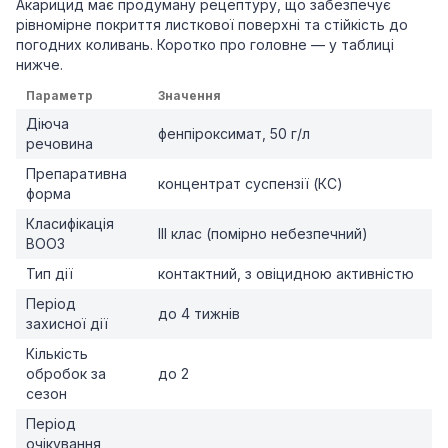
Акарицид має продуману рецептуру, що забезпечує
рівномірне покриття листкової поверхні та стійкість до
погодних коливань. Коротко про головне — у таблиці
нижче.
Параметр
Значення
Діюча
фенпіроксимат, 50 г/л
речовина
Препаративна
концентрат суспензії (КС)
форма
Класифікація
III клас (помірно небезпечний)
ВООЗ
Тип дії
контактний, з овіцидною активністю
Період
до 4 тижнів
захисної дії
Кількість
обробок за
до 2
сезон
Період
очікування