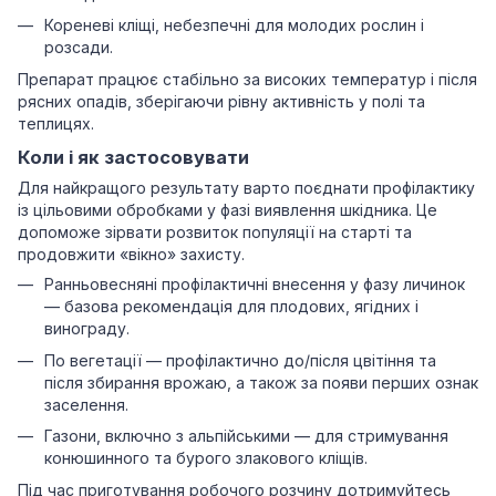
Кореневі кліщі, небезпечні для молодих рослин і
розсади.
Препарат працює стабільно за високих температур і після
рясних опадів, зберігаючи рівну активність у полі та
теплицях.
Коли і як застосовувати
Для найкращого результату варто поєднати профілактику
із цільовими обробками у фазі виявлення шкідника. Це
допоможе зірвати розвиток популяції на старті та
продовжити «вікно» захисту.
Ранньовесняні профілактичні внесення у фазу личинок
— базова рекомендація для плодових, ягідних і
винограду.
По вегетації — профілактично до/після цвітіння та
після збирання врожаю, а також за появи перших ознак
заселення.
Газони, включно з альпійськими — для стримування
конюшинного та бурого злакового кліщів.
Під час приготування робочого розчину дотримуйтесь