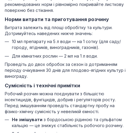
рекомендованих норм і рівномірно покривайте листкову
поверхню без стікання.
Норми витрати та приготування розчину
Витрата залежить від площі обробітку та культури.
Дотримуйтесь наведених нижче значень:
10 мл препарату на 5 л води — на 1 сотку (для саду/
городу, ягідників, виноградників, газонів).
Для кімнатних рослин — 2 мл на 1 л води.
Проведіть до двох обробок за сезон із дотриманням
періоду очікування 30 днів для плодово-ягідних культур і
винограду.
Сумісність і технічні примітки
Робочий розчин можна поєднувати з більшістю
інсектицидів, фунгіцидів, добрив і регуляторів росту.
Перед змішуванням проведіть стандартну пробу на
фізико-хімічну сумісність у невеликій ємності.
Не змішувати
з бордоською рідиною та сульфатом
кальцію — це знижує стабільність робочого розчину.