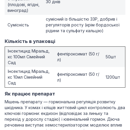
30 днів
(плодові, ягідні,
виноград)
сумісний із більшістю ЗЗР, добрив і
Сумісність
регуляторів росту (крім бордоської
рідини та сульфату кальцію)
Кількість в упаковці
Інсектицид Міральд,
фенпіроксимат (50 г/
кс 100мл Сімейний
50шт
л)
Сад
Інсектицид Міральд,
фенпіроксимат (50 г/
кс 10мл Сімейний
1200шт
л)
Сад
Як працює препарат
Мішень препарату — гормональна регуляція розвитку
шкідника. У комах і кліщів життєвий цикл контролюють два
ключові гормони: екдизон (відповідає за линьку та
перехід у дорослу стадію) і ювеніальний гормон. Діюча
речовина виступає хемостерилізатором: моделює вплив