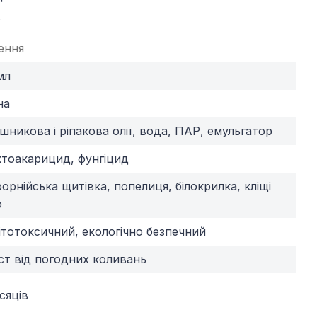
ення
мл
на
шникова і ріпакова олії, вода, ПАР, емульгатор
ктоакарицид, фунгіцид
форнійська щитівка, попелиця, білокрилка, кліщі
о
ітотоксичний, екологічно безпечний
ст від погодних коливань
сяців