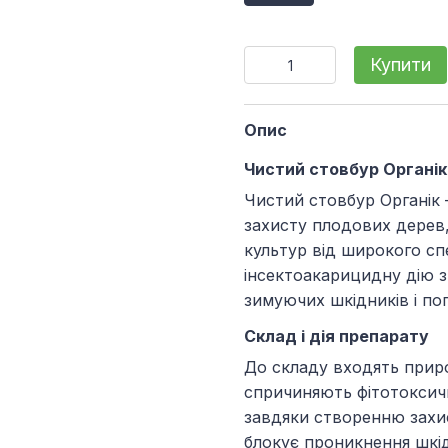
Купити
Опис
Чистий стовбур Органік
Чистий стовбур Органік 
захисту плодових дерев,
культур від широкого сп
інсектоакарицидну дію 
зимуючих шкідників і по
Склад і дія препарату
До складу входять прир
спричиняють фітотоксичн
завдяки створенню захи
блокує проникнення шкід