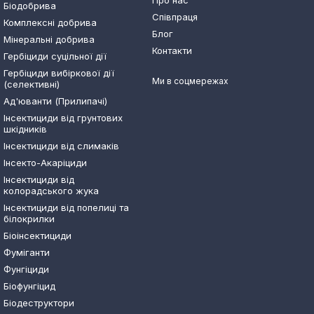
Про нас
Біодобрива
Співпраця
Комплексні добрива
Блог
Мінеральні добрива
Контакти
Гербіциди суцільної дії
Гербіциди вибіркової дії
Ми в соцмережах
(селективні)
Ад'юванти (Прилипачі)
Інсектициди від грунтових
шкідників
Інсектициди від слимаків
Інсекто-Акаріциди
Інсектициди від
колорадського жука
Інсектициди від попелиці та
білокрилки
Біоінсектициди
Фуміганти
Фунгіциди
Біофунгіцид
Біодеструктори