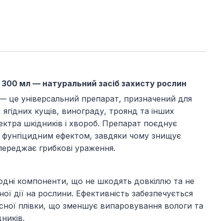
 300 мл — натуральний засіб захисту рослин
— це універсальний препарат, призначений для
 ягідних кущів, винограду, троянд та інших
ектра шкідників і хвороб. Препарат поєднує
з фунгіцидним ефектом, завдяки чому знищує
переджає грибкові ураження.
одні компоненти, що не шкодять довкіллю та не
ої дії на рослини. Ефективність забезпечується
сної плівки, що зменшує випаровування вологи та
ників.