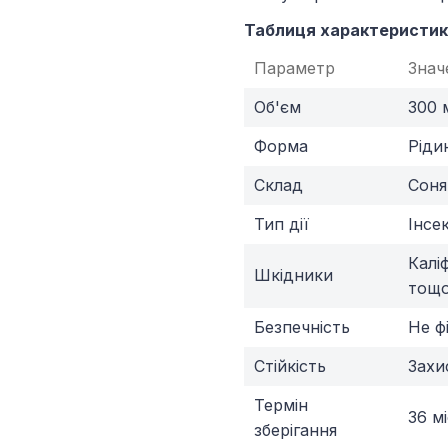
Таблиця характеристик
Параметр
Знач
Об'єм
300 
Форма
Ріди
Склад
Соня
Тип дії
Інсе
Калі
Шкідники
тощ
Безпечність
Не ф
Стійкість
Захи
Термін
36 мі
зберігання