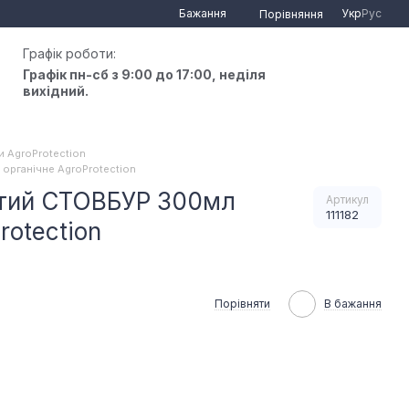
Бажання
Укр
Рус
Порівняння
Графік роботи:
Графік пн-сб з 9:00 до 17:00, неділя
вихідний.
и AgroProtection
органічне AgroProtection
стий СТОВБУР 300мл
Артикул
111182
rotection
Порівняти
В бажання