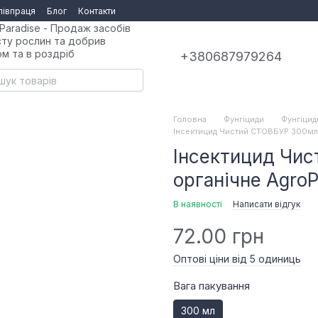
півпраця
Блог
Контакти
Paradise - Продаж засобів
сту рослин та добрив
ом та в роздріб
+380687979264
Головна
Фунгіциди
Фунгіцид
Інсектицид Чистий СТОВБУР 300мл 
Інсектицид Чи
органічне AgroP
В наявності
Написати відгук
72.00 грн
Оптові ціни від 5 одиниць
Вага пакування
300 мл