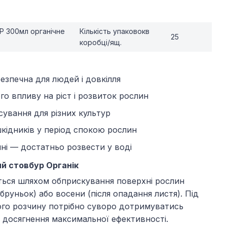
Р 300мл органічне
Кількість упаковокв
25
коробці/ящ.
зпечна для людей і довкілля
го впливу на ріст і розвиток рослин
сування для різних культур
шкідників у період спокою рослин
нні — достатньо розвести у воді
й стовбур Органік
ься шляхом обприскування поверхні рослин
бруньок) або восени (після опадання листя). Під
ого розчину потрібно суворо дотримуватись
я досягнення максимальної ефективності.