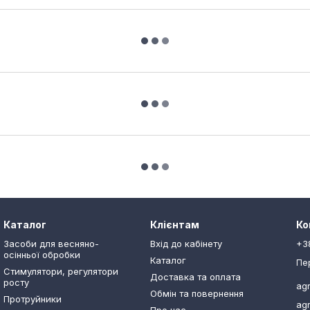
Каталог
Клієнтам
Ко
Засоби для весняно-
Вхід до кабінету
+3
осінньої обробки
Каталог
Пе
Стимулятори, регулятори
Доставка та оплата
росту
ag
Обмін та повернення
Протруйники
ag