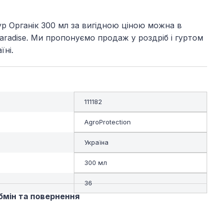
р Органік 300 мл за вигідною ціною можна в
Paradise. Ми пропонуємо продаж у роздріб і гуртом
їні.
111182
AgroProtection
Україна
300 мл
36
бмін та повернення