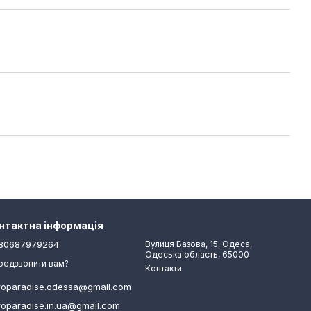
нтактна інформація
80687979264
Вулиця Базова, 15, Одеса,
Одеська область, 65000
редзвонити вам?
Контакти
roparadise.odessa@gmail.com
roparadise.in.ua@gmail.com