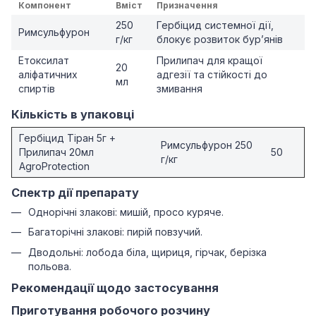
Компонент
Вміст
Призначення
250
Гербіцид системної дії,
Римсульфурон
г/кг
блокує розвиток бур’янів
Етоксилат
Прилипач для кращої
20
аліфатичних
адгезії та стійкості до
мл
спиртів
змивання
Кількість в упаковці
Гербіцид Тіран 5г +
Римсульфурон 250
Прилипач 20мл
50
г/кг
AgroProtection
Спектр дії препарату
Однорічні злакові: мишій, просо куряче.
Багаторічні злакові: пирій повзучий.
Дводольні: лобода біла, щириця, гірчак, берізка
польова.
Рекомендації щодо застосування
Приготування робочого розчину