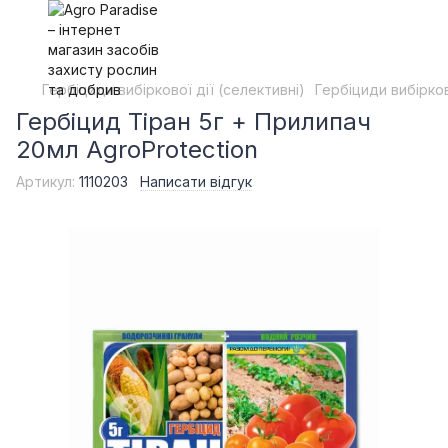
Гербіциди вибіркової дії (селективні)
Гербіциди вибірков
Гербіцид Тіран 5г + Прилипач
20мл AgroProtection
Артикул:
1110203
Написати відгук