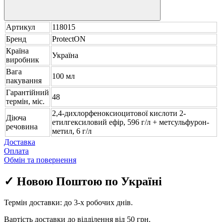
Артикул
118015
Бренд
ProtectON
Країна
Україна
виробник
Вага
100 мл
пакування
Гарантійний
48
термін, міс.
2,4-дихлорфеноксиоцитової кислоти 2-
Діюча
етилгексиловий ефір, 596 г/л + метсульфурон-
речовина
метил, 6 г/л
Доставка
Оплата
Обмін та повернення
✓ Новою Поштою по Україні
Термін доставки: до 3-х робочих днів.
Вартість доставки до відділення від 50 грн.