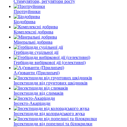
Стимулятори, регулятори росту
Протруйники
Біодобрива
Комплексні добрива
Мінеральні добрива
Гербіциди суцільної дії
Гербіциди вибіркової дії (селективні)
Ад'юванти (Прилипачі)
Інсектициди від грунтових шкідників
Інсектициди від слимаків
Інсекто-Акаріциди
Інсектициди від колорадського жука
Інсектициди від попелиці та білокрилки