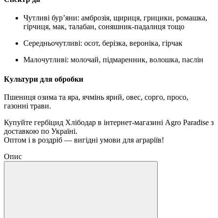
Чутливі бур’яни: амброзія, щириця, грицики, ромашка,
гірчиця, мак, талабан, соняшник-падалиця тощо
Середньочутливі: осот, берізка, вероніка, гірчак
Малочутливі: молочай, підмаренник, волошка, паслін
Культури для обробки
Пшениця озима та яра, ячмінь ярий, овес, сорго, просо,
газонні трави.
Купуйте гербіцид Хлібодар в інтернет-магазині Agro Paradise з
доставкою по Україні.
Оптом і в роздріб — вигідні умови для аграріїв!
Опис