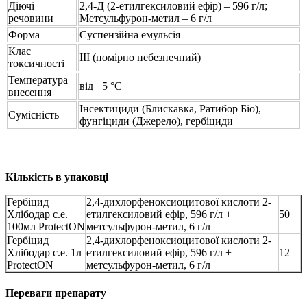
Діючі
2,4-Д (2-етилгексиловий ефір) – 596 г/л;
речовини
Метсульфурон-метил – 6 г/л
Форма
Суспензійна емульсія
Клас
ІІІ (помірно небезпечний)
токсичності
Температура
від +5 °C
внесення
Інсектициди (Блискавка, Ратибор Біо),
Сумісність
фунгіциди (Джерело), гербіциди
Кількість в упаковці
Гербіцид
2,4-дихлорфеноксиоцитової кислоти 2-
Хлібодар с.е.
етилгексиловий ефір, 596 г/л +
50
100мл ProtectON
метсульфурон-метил, 6 г/л
Гербіцид
2,4-дихлорфеноксиоцитової кислоти 2-
Хлібодар с.е. 1л
етилгексиловий ефір, 596 г/л +
12
ProtectON
метсульфурон-метил, 6 г/л
Переваги препарату