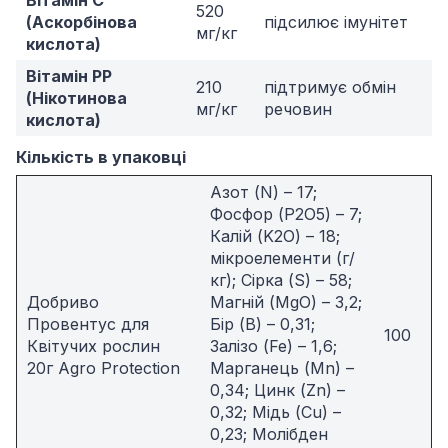
520
(Аскорбінова
підсилює імунітет
мг/кг
кислота)
Вітамін PP
210
підтримує обмін
(Нікотинова
мг/кг
речовин
кислота)
Кількість в упаковці
Азот (N) – 17;
Фосфор (P2O5) – 7;
Калій (K2O) – 18;
мікроелементи (г/
кг); Сірка (S) – 58;
Добриво
Магній (MgO) – 3,2;
Провентус для
Бір (В) – 0,31;
100
Квітучих рослин
Залізо (Fe) – 1,6;
20г Agro Protection
Марганець (Mn) –
0,34; Цинк (Zn) –
0,32; Мідь (Сu) –
0,23; Молібден