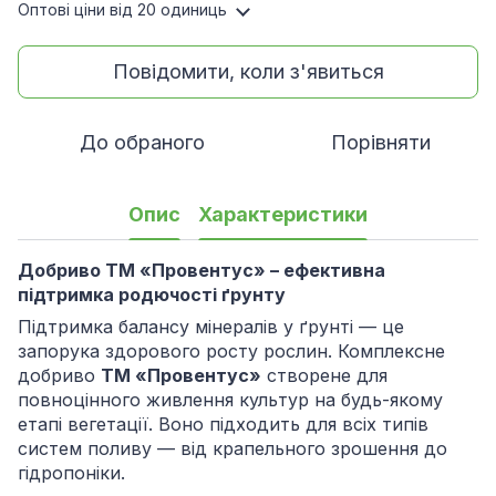
Оптові ціни
від 20 одиниць
Повідомити, коли з'явиться
До обраного
Порівняти
Опис
Характеристики
Добриво ТМ «Провентус» – ефективна
підтримка родючості ґрунту
Підтримка балансу мінералів у ґрунті — це
запорука здорового росту рослин. Комплексне
добриво
ТМ «Провентус»
створене для
повноцінного живлення культур на будь-якому
етапі вегетації. Воно підходить для всіх типів
систем поливу — від крапельного зрошення до
гідропоніки.