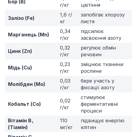
Бор (B)
г/кг
цвітіння
1,6 г/
запобігає хлорозу
Залізо (Fe)
кг
листя
0,34
підсилює
Марганець (Mn)
г/кг
засвоєння азоту
0,32
регулює обмін
Цинк (Zn)
г/кг
речовин
0,23
зміцнює тканини
Мідь (Cu)
г/кг
рослини
0,03
бере участь у
Молібден (Mo)
г/кг
фіксації азоту
стимулює
0,02
Кобальт (Co)
ферментативні
г/кг
процеси
Вітамін B₁
110
підвищує енергію
(Тіамін)
мг/кг
клітин
Вітамін C