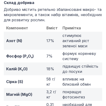
Склад добрива
Добриво містить ретельно збалансовані макро- та
мікроелементи, а також набір вітамінів, необхідних
для розвитку рослин.
Компонент
Вміст
Примітка
стимулює
Азот (N)
17%
активний ріст
зеленої маси
формує кореневу
Фосфор (P₂O₅)
7%
систему
підвищує стійкість
Калій (K₂O)
18%
до посухи
58 г/
впливає на
Сірка (S)
кг
білковий обмін
3,2 г/
покращує
Магній (MgO)
кг
фотосинтез
0,31
необхідний для