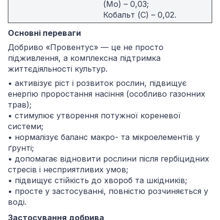
(Mo) – 0,03;
Кобальт (С) – 0,02.
Основні переваги
Добриво «Провентус» — це не просто
підживлення, а комплексна підтримка
життєдіяльності культур.
• активізує ріст і розвиток рослин, підвищує
енергію проростання насіння (особливо газонних
трав);
• стимулює утворення потужної кореневої
системи;
• нормалізує баланс макро- та мікроелементів у
ґрунті;
• допомагає відновити рослини після гербіцидних
стресів і несприятливих умов;
• підвищує стійкість до хвороб та шкідників;
• просте у застосуванні, повністю розчиняється у
воді.
Застосування добрива