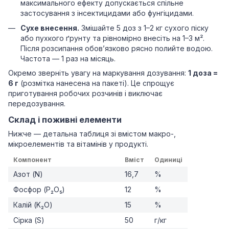
максимального ефекту допускається спільне
застосування з інсектицидами або фунгіцидами.
Сухе внесення.
Змішайте 5 доз з 1–2 кг сухого піску
або пухкого ґрунту та рівномірно внесіть на 1–3 м².
Після розсипання обов’язково рясно полийте водою.
Частота — 1 раз на місяць.
Окремо зверніть увагу на маркування дозування:
1 доза =
6 г
(розмітка нанесена на пакеті). Це спрощує
приготування робочих розчинів і виключає
передозування.
Склад і поживні елементи
Нижче — детальна таблиця зі вмістом макро-,
мікроелементів та вітамінів у продукті.
Компонент
Вміст
Одиниці
Азот (N)
16,7
%
Фосфор (P₂O₅)
12
%
Калій (K₂O)
15
%
Сірка (S)
50
г/кг