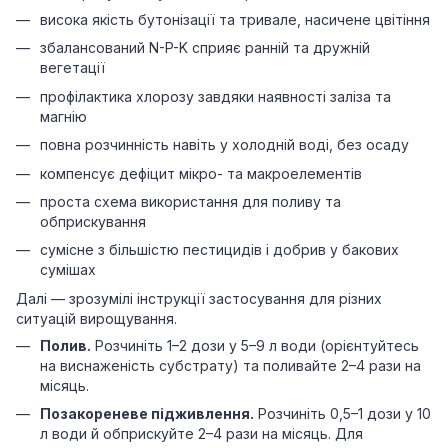
висока якість бутонізації та тривале, насичене цвітіння
збалансований N-P-K сприяє ранній та дружній
вегетації
профілактика хлорозу завдяки наявності заліза та
магнію
повна розчинність навіть у холодній воді, без осаду
компенсує дефіцит мікро- та макроелементів
проста схема використання для поливу та
обприскування
сумісне з більшістю пестицидів і добрив у бакових
сумішах
Далі — зрозумілі інструкції застосування для різних
ситуацій вирощування.
Полив.
Розчиніть 1–2 дози у 5–9 л води (орієнтуйтесь
на виснаженість субстрату) та поливайте 2–4 рази на
місяць.
Позакореневе підживлення.
Розчиніть 0,5–1 дози у 10
л води й обприскуйте 2–4 рази на місяць. Для