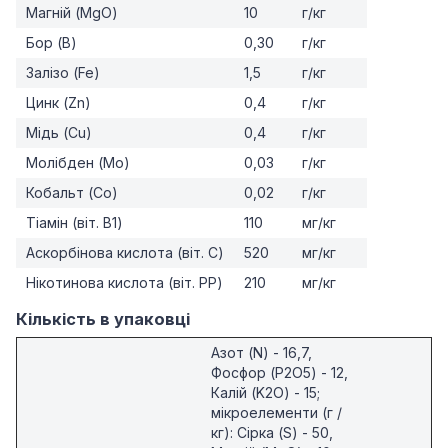
Магній (MgO)
10
г/кг
Бор (B)
0,30
г/кг
Залізо (Fe)
1,5
г/кг
Цинк (Zn)
0,4
г/кг
Мідь (Cu)
0,4
г/кг
Молібден (Mo)
0,03
г/кг
Кобальт (Co)
0,02
г/кг
Тіамін (віт. B1)
110
мг/кг
Аскорбінова кислота (віт. C)
520
мг/кг
Нікотинова кислота (віт. PP)
210
мг/кг
Кількість в упаковці
Азот (N) - 16,7,
Фосфор (P2O5) - 12,
Калій (K2O) - 15;
мікроелементи (г /
кг): Сірка (S) - 50,