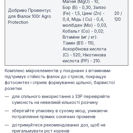
Магній (MgO) - 10,
Бор (В) - 0,30, Залізо
Добриво Провентус
(Fe) - 1,5, Цинк (Zn) -
20 /
для Фіалок 100г Agro
0,4, Мідь ( Сu) - 0,4,
120
Protection
молібден (Mo) - 0,03,
Кобальт (Со) - 0,02;
Вітаміни (мг / кг):
Тіамін (В1) - 110,
Аскорбінова кислота
(С) - 520, Нікотинова
кислота (РР) - 210.
Комплекс мікроелементів у поєднанні з вітамінами
підтримує стійкість фіалок до стресів, покращує
фотосинтез і сприяє формуванню щільної, барвистої
розетки.
для спільного використання з ЗЗР перевіряйте
сумісність на невеликій кількості розчину
зберігайте упаковку в сухому місці, уникаючи
потрапляння прямих сонячних променів
дотримуйтеся рекомендованих доз, щоб не
пригальмувати ріст коренів