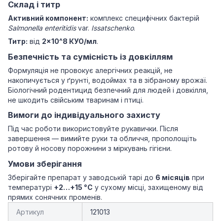
Склад і титр
Активний компонент:
комплекс специфічних бактерій
Salmonella enteritidis
var.
Issatschenko
.
Титр:
від
2×10^8 КУО/мл
.
Безпечність та сумісність із довкіллям
Формуляція не провокує алергічних реакцій, не
накопичується у ґрунті, водоймах та в зібраному врожаї.
Біологічний родентицид безпечний для людей і довкілля,
не шкодить свійським тваринам і птиці.
Вимоги до індивідуального захисту
Під час роботи використовуйте рукавички. Після
завершення — вимийте руки та обличчя, прополощіть
ротову й носову порожнини з міркувань гігієни.
Умови зберігання
Зберігайте препарат у заводській тарі до
6 місяців
при
температурі
+2…+15 °C
у сухому місці, захищеному від
прямих сонячних променів.
Артикул
121013