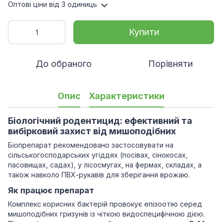
Оптові ціни
від 3 одиниць
Купити
До обраного
Порівняти
Опис
Характеристики
Біологічний родентицид: ефективний та
вибірковий захист від мишоподібних
Біопрепарат рекомендовано застосовувати на
сільськогосподарських угіддях (посівах, сінокосах,
пасовищах, садах), у лісосмугах, на фермах, складах, а
також навколо ПВХ-рукавів для зберігання врожаю.
Як працює препарат
Комплекс корисних бактерій провокує епізоотію серед
мишоподібних гризунів із чіткою видоспецифічною дією.