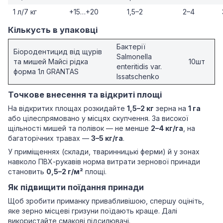
1 л/7 кг
+15…+20
1,5–2
2–4
Кількусть в упаковці
Бактерії
Біородентицид від щурів
Salmonella
та мишей Майсі рідка
10шт
enteritidis var.
форма 1л GRANTAS
Issatschenko
Точкове внесення та відкриті площі
На відкритих площах розкидайте
1,5–2 кг
зерна на
1 га
або цілеспрямовано у місцях скупчення. За високої
щільності мишей та полівок — не менше
2–4 кг/га
, на
багаторічних травах —
3–5 кг/га
.
У приміщеннях (склади, тваринницькі ферми) й у зонах
навколо ПВХ-рукавів норма витрати зернової принади
становить
0,5–2 г/м²
площі.
Як підвищити поїдання принади
Щоб зробити приманку привабливішою, спершу оцініть,
яке зерно місцеві гризуни поїдають краще. Далі
використайте смакові підсилювачі.