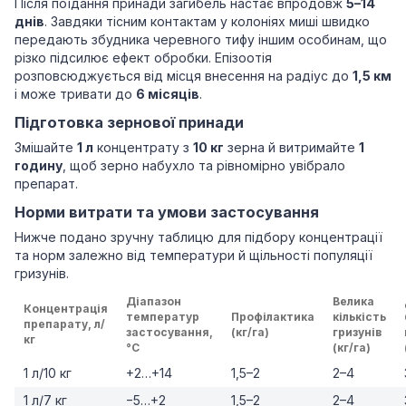
Після поїдання принади загибель настає впродовж
5–14
днів
. Завдяки тісним контактам у колоніях миші швидко
передають збудника черевного тифу іншим особинам, що
різко підсилює ефект обробки. Епізоотія
розповсюджується від місця внесення на радіус до
1,5 км
і може тривати до
6 місяців
.
Підготовка зернової принади
Змішайте
1 л
концентрату з
10 кг
зерна й витримайте
1
годину
, щоб зерно набухло та рівномірно увібрало
препарат.
Норми витрати та умови застосування
Нижче подано зручну таблицю для підбору концентрації
та норм залежно від температури й щільності популяції
гризунів.
Діапазон
Велика
Концентрація
температур
Профілактика
кількість
препарату, л/
застосування,
(кг/га)
гризунів
кг
°C
(кг/га)
1 л/10 кг
+2…+14
1,5–2
2–4
1 л/7 кг
−5…+2
1,5–2
2–4