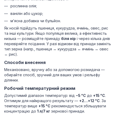
рослинна олія;
ванілін або цукор;
м’ясна добавка чи бульйон.
Як носій підійдуть пшениця, кукурудза, ячмінь, овес, рис
та інші культури. Якщо популяція велика, а ефективність
низька — розміщуйте принаду
біля нір
і через кілька днів
перевіряйте поїдання. У разі відмови від принади замініть
тип зерна (напр., пшениця ↔ кукурудза ↔ ячмінь ↔ овес
↔ рис).
Способи внесення
Механізовано, вручну або за допомогою розкидача —
обирайте спосіб, зручний для ваших умов і рельєфу
ділянки.
Робочий температурний режим
Допустимий діапазон температур: від
−5 °C
до
+15 °C
.
Оптимум для найкращого результату —
+2…+12 °C
. За
температур вище
+15 °C
рекомендується збільшувати
концентрацію до
1 л/7 кг
зернової принади.