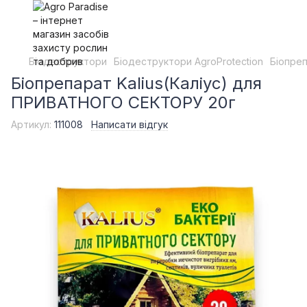
Біодеструктори
Біодеструктори AgroProtection
Біопре
Біопрепарат Kalius(Каліус) для
ПРИВАТНОГО СЕКТОРУ 20г
Артикул:
111008
Написати відгук