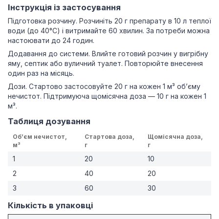
Інструкція із застосування
Підготовка розчину. Розчиніть 20 г препарату в 10 л теплої
води (до 40°C) і витримайте 60 хвилин. За потреби можна
настоювати до 24 годин.
Додавання до системи. Влийте готовий розчин у вигрібну
яму, септик або вуличний туалет. Повторюйте внесення
один раз на місяць.
Дози. Стартово застосовуйте 20 г на кожен 1 м³ об’єму
нечистот. Підтримуюча щомісячна доза — 10 г на кожен 1
м³.
Таблиця дозування
Об’єм нечистот,
Стартова доза,
Щомісячна доза,
м³
г
г
1
20
10
2
40
20
3
60
30
Кількість в упаковці