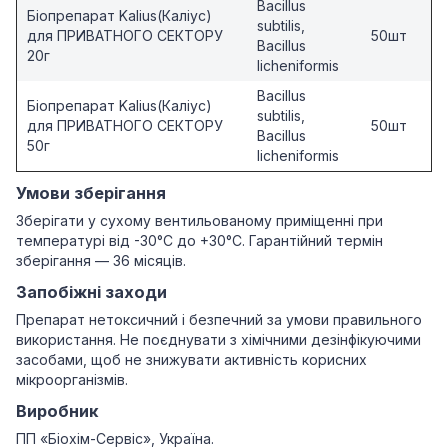
Bacillus
Біопрепарат Kalius(Каліус)
subtilis,
для ПРИВАТНОГО СЕКТОРУ
50шт
Bacillus
20г
licheniformis
Bacillus
Біопрепарат Kalius(Каліус)
subtilis,
для ПРИВАТНОГО СЕКТОРУ
50шт
Bacillus
50г
licheniformis
Умови зберігання
Зберігати у сухому вентильованому приміщенні при
температурі від -30°C до +30°C. Гарантійний термін
зберігання — 36 місяців.
Запобіжні заходи
Препарат нетоксичний і безпечний за умови правильного
використання. Не поєднувати з хімічними дезінфікуючими
засобами, щоб не знижувати активність корисних
мікроорганізмів.
Виробник
ПП «Біохім-Сервіс», Україна.