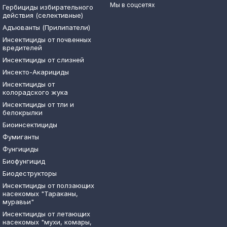
Мы в соцсетях
Гербициды избирательного
действия (селективные)
Адъюванты (Прилипатели)
Инсектициды от почвенных
вредителей
Инсектициды от слизней
Инсекто-Акарициды
Инсектициды от
колорадского жука
Инсектициды от тли и
белокрылки
Биоинсектициды
Фумиганты
Фунгициды
Биофунгицид
Биодеструкторы
Инсектициды от ползающих
насекомых "Тараканы,
муравьи"
Инсектициды от летающих
насекомых "мухи, комары,