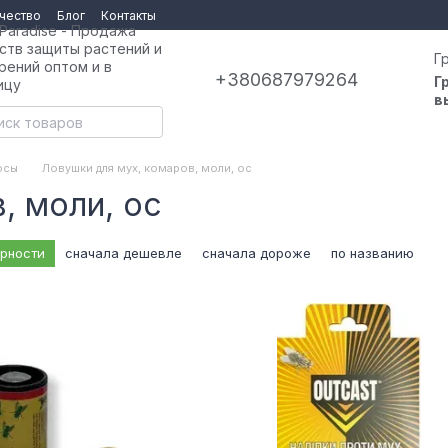
чество
Блог
Контакты
 Paradise - Продажа
ств защиты растений и
Г
рений оптом и в
+380687979264
Г
ицу
в
осы
Ловушки для мух, комаров, моли, ос
, моли, ос
ярности
сначала дешевле
сначала дороже
по названию