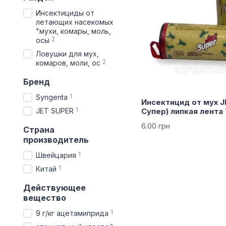
Инсектициды от
летающих насекомых
"мухи, комары, моль,
2
осы
Ловушки для мух,
2
комаров, моли, ос
Бренд
1
Syngenta
Инсектицид от мух 
1
JET SUPER
Супер) липкая лента 
6.00 грн
Страна
производитель
1
Швейцария
1
Китай
Действующее
вещество
1
9 г/кг ацетамиприда