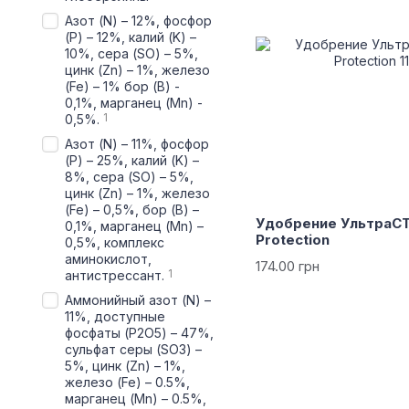
Азот (N) – 12%, фосфор
(P) – 12%, калий (K) –
10%, сера (SO) – 5%,
цинк (Zn) – 1%, железо
(Fe) – 1% бор (B) -
0,1%, марганец (Mn) -
1
0,5%.
Азот (N) – 11%, фосфор
(P) – 25%, калий (K) –
8%, сера (SO) – 5%,
цинк (Zn) – 1%, железо
(Fe) – 0,5%, бор (B) –
Удобрение УльтраСТ
0,1%, марганец (Mn) –
Protection
0,5%, комплекс
аминокислот,
174.00 грн
1
антистрессант.
Аммонийный азот (N) –
11%, доступные
фосфаты (P2O5) – 47%,
сульфат серы (SO3) –
5%, цинк (Zn) – 1%,
железо (Fe) – 0.5%,
марганец (Mn) – 0.5%,