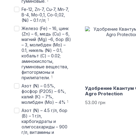
1
гуминовые.
Fe-12, Zn-7, Cu-7, Mn-7,
B-4, Mo-0,1, Co-0,02,
1
(Ni) – 0.1 г/л;
Железо (Fe) – 16, цинк
(Zn) – 6, медь (Cu) – 6,
магний (Mg) –6, бор (B)
– 3, молибден (Мо) –
0.1, никель (Ni) – 0.1,
кобальт (С) – 0.02;
аминокислоты,
гуминовые вещества,
фитогормоны и
1
прилипатели.
Азот (N) – 0.5%,
Удобрение Квантум 
фосфор (P2O5) – 6%,
Agro Protection
калий (К) – 7%,
1
молибден (Mo) – 4%
53.00 грн
Азот (N) – 4.5 г/л, бор
(B) – 1 г/л,
карбогидраты и
олигосахариды – 900
г/л, витамины и