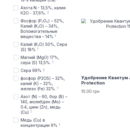
Азота N - 13,5%, калия
2
К2О - 37,6%.
Фосфор (P₂O₅) – 52%,
Калий (K₂O) – 34%,
Вспомогательные
1
вещества – 14%
Калий (K₂O) 50%, Сера
1
(S) 18%
Магний (MgO) 17%,
1
сера (S) 13,5%.
2
Сера 99%
Удобрение Квантум 
фосфор (P2O5) – 32%,
Protection
калий (К) – 32%,
1
железо (Fe) 32%.
10.00 грн
Азот (N) – 60, бор (B) –
140, молибден (Mo) –
0.4, цинк (Zn), медь
1
(Cu)
Медь (Cu) в
1
концентрации 9%