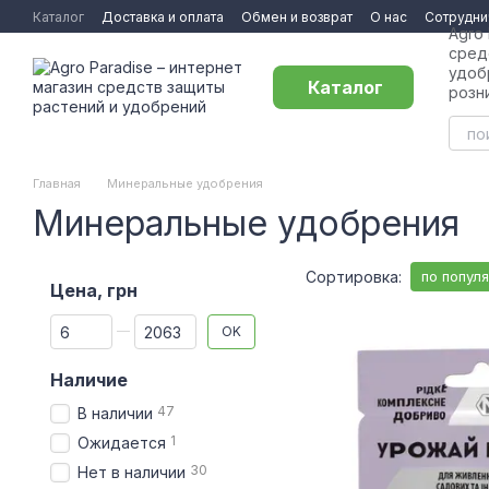
Перейти к основному контенту
Каталог
Доставка и оплата
Обмен и возврат
О нас
Сотрудни
Agro
сред
удоб
Каталог
розн
Главная
Минеральные удобрения
Минеральные удобрения
Сортировка:
по попул
Цена, грн
От Цена, грн
До Цена, грн
OK
Наличие
47
В наличии
1
Ожидается
30
Нет в наличии