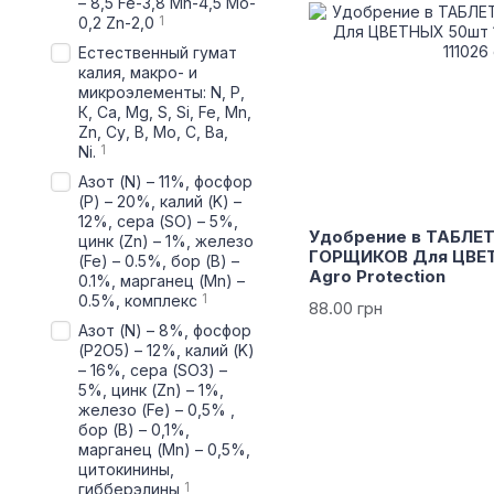
– 8,5 Fe-3,8 Mn-4,5 Mo-
1
0,2 Zn-2,0
Естественный гумат
калия, макро- и
микроэлементы: N, Р,
К, Са, Мg, S, Si, Fe, Mn,
Zn, Су, B, Mo, C, Ва,
1
Ni.
Азот (N) – 11%, фосфор
(P) – 20%, калий (K) –
12%, сера (SO) – 5%,
Удобрение в ТАБЛЕ
цинк (Zn) – 1%, железо
ГОРЩИКОВ Для ЦВЕТ
(Fe) – 0.5%, бор (B) –
Agro Protection
0.1%, марганец (Mn) –
1
0.5%, комплекс
88.00 грн
Азот (N) – 8%, фосфор
(P2О5) – 12%, калий (K)
– 16%, сера (SO3) –
5%, цинк (Zn) – 1%,
железо (Fe) – 0,5% ,
бор (B) – 0,1%,
марганец (Mn) – 0,5%,
цитокинины,
1
гибберэлины