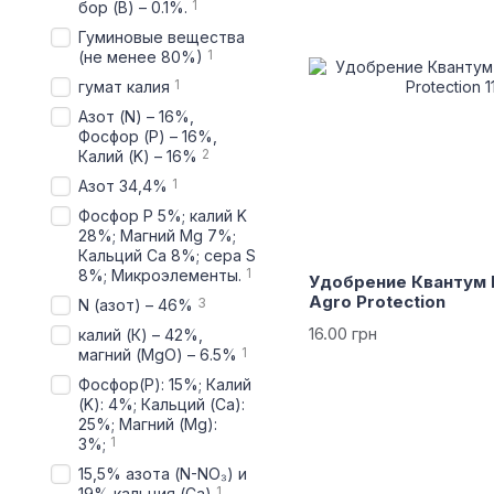
1
бор (В) – 0.1%.
Гуминовые вещества
1
(не менее 80%)
1
гумат калия
Азот (N) – 16%,
Фосфор (P) – 16%,
2
Калий (K) – 16%
1
Азот 34,4%
Фосфор P 5%; калий K
28%; Магний Mg 7%;
Кальций Ca 8%; сера S
1
8%; Микроэлементы.
Удобрение Квантум 
Agro Protection
3
N (азот) – 46%
16.00 грн
калий (К) – 42%,
1
магний (MgO) – 6.5%
Фосфор(P): 15%; Калий
(K): 4%; Кальций (Ca):
25%; Магний (Mg):
1
3%;
15,5% азота (N-NO₃) и
1
19% кальция (Ca)