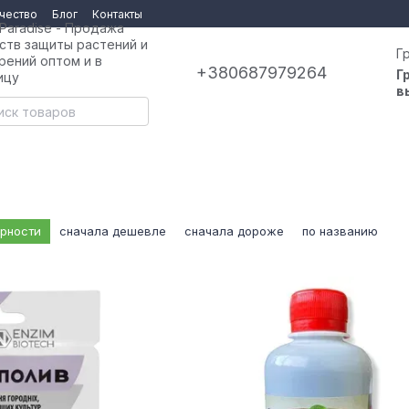
чество
Блог
Контакты
 Paradise - Продажа
ств защиты растений и
Г
рений оптом и в
+380687979264
Г
ицу
в
ярности
сначала дешевле
сначала дороже
по названию