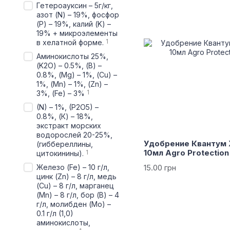
Гетероауксин – 5г/кг,
азот (N) – 19%, фосфор
(P) – 19%, калий (K) –
19% + микроэлементы
1
в хелатной форме.
Аминокислоты 25%,
(K2О) – 0.5%, (B) –
0.8%, (Mg) – 1%, (Cu) –
1%, (Mn) – 1%, (Zn) –
1
3%, (Fe) – 3%
(N) – 1%, (P2O5) –
0.8%, (К) – 18%,
экстракт морских
водорослей 20-25%,
Удобрение Квантум 
(гиббереллины,
10мл Agro Protection
1
цитокинины).
15.00 грн
Железо (Fe) – 10 г/л,
цинк (Zn) – 8 г/л, медь
(Cu) – 8 г/л, марганец
(Mn) – 8 г/л, бор (B) – 4
г/л, молибден (Mo) –
0.1 г/л (1,0)
аминокислоты,