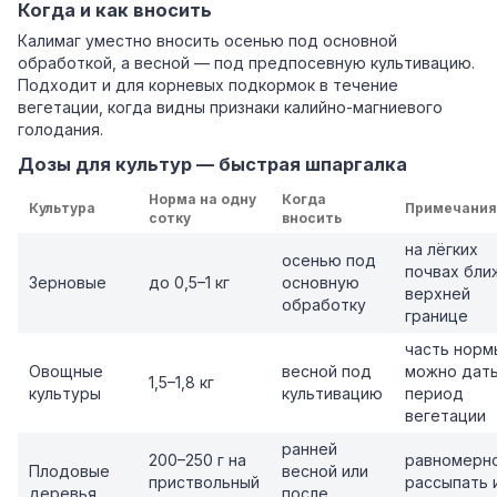
Когда и как вносить
Калимаг уместно вносить осенью под основной
обработкой, а весной — под предпосевную культивацию.
Подходит и для корневых подкормок в течение
вегетации, когда видны признаки калийно-магниевого
голодания.
Дозы для культур — быстрая шпаргалка
Норма на одну
Когда
Культура
Примечания
сотку
вносить
на лёгких
осенью под
почвах бли
Зерновые
до 0,5–1 кг
основную
верхней
обработку
границе
часть норм
Овощные
весной под
можно дать
1,5–1,8 кг
культуры
культивацию
период
вегетации
ранней
200–250 г на
равномерн
Плодовые
весной или
приствольный
рассыпать 
деревья
после