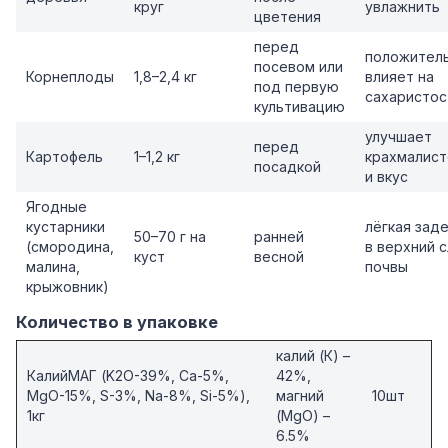
круг
увлажнить
цветения
перед
положител
посевом или
Корнеплоды
1,8–2,4 кг
влияет на
под первую
сахаристос
культивацию
улучшает
перед
Картофель
1–1,2 кг
крахмалист
посадкой
и вкус
Ягодные
кустарники
лёгкая зад
50–70 г на
ранней
(смородина,
в верхний 
куст
весной
малина,
почвы
крыжовник)
Количество в упаковке
калий (К) –
КалийМАГ (K2O-39%, Ca-5%,
42%,
MgO-15%, S-3%, Na-8%, Si-5%),
магний
10шт
1кг
(MgO) –
6.5%