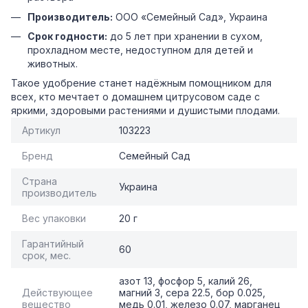
Производитель:
ООО «Семейный Сад», Украина
Срок годности:
до 5 лет при хранении в сухом,
прохладном месте, недоступном для детей и
животных.
Такое удобрение станет надёжным помощником для
всех, кто мечтает о домашнем цитрусовом саде с
яркими, здоровыми растениями и душистыми плодами.
Артикул
103223
Бренд
Семейный Сад
Страна
Украина
производитель
Вес упаковки
20 г
Гарантийный
60
срок, мес.
азот 13, фосфор 5, калий 26,
Действующее
магний 3, сера 22.5, бор 0.025,
вещество
медь 0.01, железо 0.07, марганец