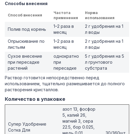
Способы внесения
Частота
Норма
Способ внесения
применения
использования
1–2 раза в
2 г удобрения на 1
Полив под корень
месяц
л воды
Опрыскивание по
1–2 раза в
2 г удобрения на 1
листьям
месяц
л воды
Сухое внесение
однократно
5 г удобрения на 5
при пересадке
при
л грунтового
растений
пересадке
субстрата
Раствор готовится непосредственно перед
использованием, тщательно размешивается до полного
растворения кристаллов.
Количество в упаковке
азот 13, фосфор
5, калий 26,
магний 3, сера
Супер Удобрение
22.5, бор 0.025,
Сотка Для
медь 0.01,
30/360шт