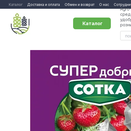
Перейти к основному контенту
Каталог
Доставка и оплата
Обмен и возврат
О нас
Сотрудни
Agro
сред
удоб
Каталог
розн