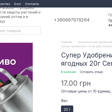
чество
Блог
Контакты
 Paradise - Продажа
ств защиты растений и
Г
рений оптом и в
+380687979264
Г
ицу
в
Главная
Комплексные удобрен
Супер Удобрение Сотка Для клубни
Супер Удобрени
ягодных 20г С
В наличии
Оставить отзыв
17.00 грн
Оптовые цены от 10 единиц
Вес
20 г