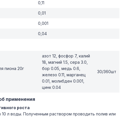
0,11
0,01
0,001
0,04
азот 12, фосфор 7, калий
18, магний 1.5, сера 3.0,
я пиона 20г
бор 0.05, медь 0.6,
30/360шт
железо 0.11, марганец
0.01, молибден 0.001,
цинк 0.04
об применения
тивного роста
в 10 л воды. Полученным раствором проводить полив или