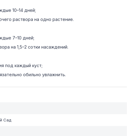
ждые 10–14 дней;
бочего раствора на одно растение.
ждые 7–10 дней;
вора на 1,5–2 сотки насаждений.
ия под каждый куст;
язательно обильно увлажнить.
й Сад