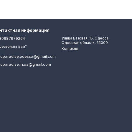
нтактная информация
80687979264
Улица Базовая, 15, Одесса,
Одесская область, 65000
резвонить вам?
Контакты
roparadise.odessa@gmail.com
roparadise.in.ua@gmail.com