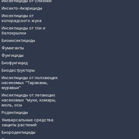
Инсектициды от слизней
Инсекто-Акарициды
Инсектициды от
колорадского жука
Инсектициды от тли и
белокрылки
Биоинсектициды
Фумиганты
Фунгициды
Биофунгицид
Биодеструкторы
Инсектициды от ползающих
насекомых "Тараканы,
муравьи"
Инсектициды от летающих
насекомых "мухи, комары,
моль, осы
Родентициды
Универсальные средства
защиты растений
Биородентициды