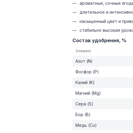
ароматные, сочные ягод
длительное и интенсивн
насыщенный цвет и прив
стабильно высокая урожа
Состав удобрения, %
Элемент
Азот (N)
Фосфор (P)
Калий (K)
Магний (Mg)
Сера (S)
Бор (B)
Медь (Cu)