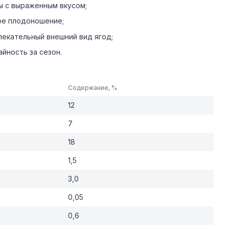
ы с выраженным вкусом;
ое плодоношение;
лекательный внешний вид ягод;
йность за сезон.
Содержание, %
12
7
18
1,5
3,0
0,05
0,6