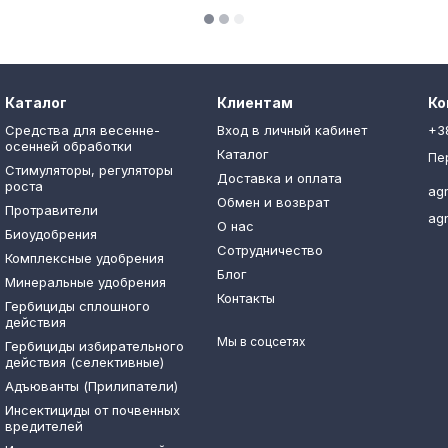
Каталог
Клиентам
Ко
Средства для весенне-
Вход в личный кабинет
+3
осенней обработки
Каталог
Пе
Стимуляторы, регуляторы
Доставка и оплата
роста
ag
Обмен и возврат
Протравители
ag
О нас
Биоудобрения
Сотрудничество
Комплексные удобрения
Блог
Минеральные удобрения
Контакты
Гербициды сплошного
действия
Мы в соцсетях
Гербициды избирательного
действия (селективные)
Адъюванты (Прилипатели)
Инсектициды от почвенных
вредителей