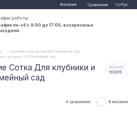
Желания
Укр
Рус
Сравнение
рафик работы:
рафик пн-сб с 9:00 до 17:00, воскресенье
ыходной.
ия
Комплексные удобрения Семейный Сад
ки и ягодных 20г Семейный сад
е Сотка Для клубники и
Артикул
103215
емейный сад
К сравнению
В желания