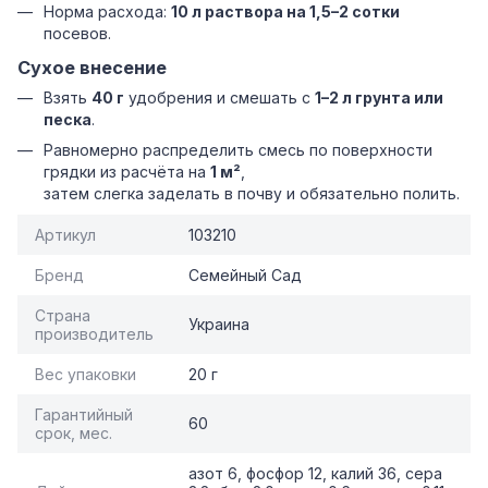
Норма расхода:
10 л раствора на 1,5–2 сотки
посевов.
Сухое внесение
Взять
40 г
удобрения и смешать с
1–2 л грунта или
песка
.
Равномерно распределить смесь по поверхности
грядки из расчёта на
1 м²
,
затем слегка заделать в почву и обязательно полить.
Артикул
103210
Бренд
Семейный Сад
Страна
Украина
производитель
Вес упаковки
20 г
Гарантийный
60
срок, мес.
азот 6, фосфор 12, калий 36, сера