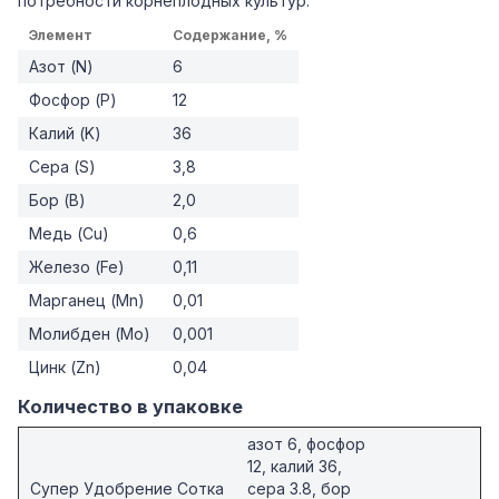
потребности корнеплодных культур.
Элемент
Содержание, %
Азот (N)
6
Фосфор (P)
12
Калий (K)
36
Сера (S)
3,8
Бор (B)
2,0
Медь (Cu)
0,6
Железо (Fe)
0,11
Марганец (Mn)
0,01
Молибден (Mo)
0,001
Цинк (Zn)
0,04
Количество в упаковке
азот 6, фосфор
12, калий 36,
Супер Удобрение Сотка
сера 3.8, бор