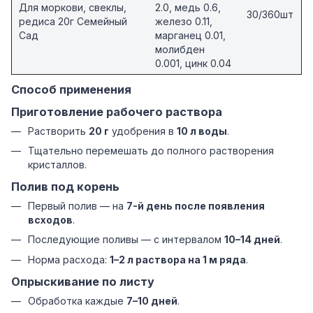
Для моркови, свеклы,
2.0, медь 0.6,
30/360шт
редиса 20г Семейный
железо 0.11,
Сад
марганец 0.01,
молибден
0.001, цинк 0.04
Способ применения
Приготовление рабочего раствора
Растворить
20 г
удобрения в
10 л воды
.
Тщательно перемешать до полного растворения
кристаллов.
Полив под корень
Первый полив — на
7-й день после появления
всходов
.
Последующие поливы — с интервалом
10–14 дней
.
Норма расхода:
1–2 л раствора на 1 м ряда
.
Опрыскивание по листу
Обработка каждые
7–10 дней
.