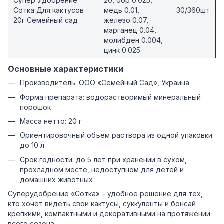
Супер Удобрение
20, бор 0.025,
Сотка Для кактусов
медь 0.01,
30/360шт
20г Семейный сад
железо 0.07,
марганец 0.04,
молибден 0.004,
цинк 0.025
Основные характеристики
Производитель: ООО «Семейный Сад», Украина
Форма препарата: водорастворимый минеральный
порошок
Масса нетто: 20 г
Ориентировочный объем раствора из одной упаковки:
до 10 л
Срок годности: до 5 лет при хранении в сухом,
прохладном месте, недоступном для детей и
домашних животных
Суперудобрение «Сотка» – удобное решение для тех,
кто хочет видеть свои кактусы, суккуленты и бонсай
крепкими, компактными и декоративными на протяжении
всего сезона.