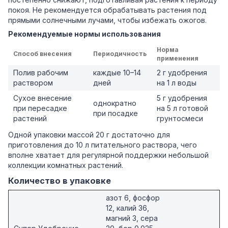
покоя. Не рекомендуется обрабатывать растения под
прямыми солнечными лучами, чтобы избежать ожогов.
Рекомендуемые нормы использования
Норма
Способ внесения
Периодичность
применения
Полив рабочим
каждые 10–14
2 г удобрения
раствором
дней
на 1 л воды
Сухое внесение
5 г удобрения
однократно
при пересадке
на 5 л готовой
при посадке
растений
грунтосмеси
Одной упаковки массой 20 г достаточно для
приготовления до 10 л питательного раствора, чего
вполне хватает для регулярной поддержки небольшой
коллекции комнатных растений.
Количество в упаковке
азот 6, фосфор
12, калий 36,
магний 3, сера