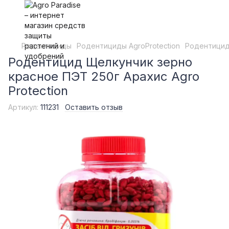
Родентициды
Родентициды AgroProtection
Родентицид 
Родентицид Щелкунчик зерно
красное ПЭТ 250г Арахис Agro
Protection
Артикул:
111231
Оставить отзыв