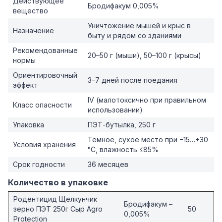
Действующее
Бродифакум 0,005%
вещество
Уничтожение мышей и крыс в
Назначение
быту и рядом со зданиями
Рекомендованные
20–50 г (мыши), 50–100 г (крысы)
нормы
Ориентировочный
3–7 дней после поедания
эффект
IV (малотоксично при правильном
Класс опасности
использовании)
Упаковка
ПЭТ-бутылка, 250 г
Тёмное, сухое место при −15…+30
Условия хранения
°C, влажность ≤85%
Срок годности
36 месяцев
Количество в упаковке
Родентицид Щелкунчик
Бродифакум –
зерно ПЭТ 250г Сыр Agro
50
0,005%
Protection