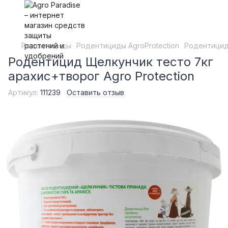
Родентициды
Родентициды AgroProtection
Родентицид 
Родентицид Щелкунчик тесто 7кг
арахис+творог Agro Protection
Артикул:
111239
Оставить отзыв