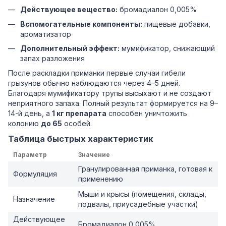
Действующее вещество:
бромадиалон 0,005%
Вспомогательные компоненты:
пищевые добавки,
ароматизатор
Дополнительный эффект:
мумификатор, снижающий
запах разложения
После раскладки приманки первые случаи гибели
грызунов обычно наблюдаются через 4–5 дней.
Благодаря мумификатору трупы высыхают и не создают
неприятного запаха. Полный результат формируется на 9–
14-й день, а
1 кг препарата
способен уничтожить
колонию
до 65
особей.
Таблица быстрых характеристик
Параметр
Значение
Гранулированная приманка, готовая к
Формуляция
применению
Мыши и крысы (помещения, склады,
Назначение
подвалы, приусадебные участки)
Действующее
Бромадиалон 0,005%