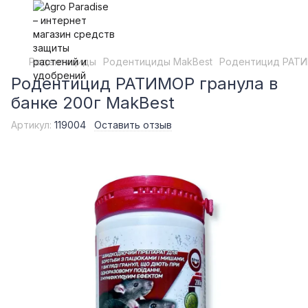
Родентициды
Родентициды MakBest
Родентицид РАТИМ
Родентицид РАТИМОР гранула в
банке 200г MakBest
Артикул:
119004
Оставить отзыв