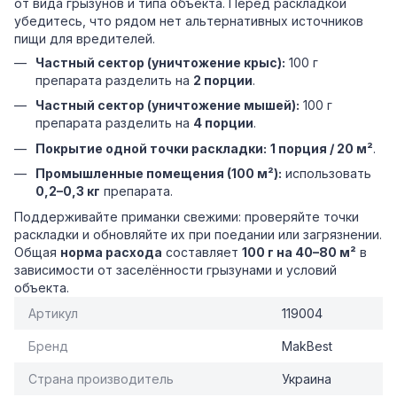
от вида грызунов и типа объекта. Перед раскладкой
убедитесь, что рядом нет альтернативных источников
пищи для вредителей.
Частный сектор (уничтожение крыс):
100 г
препарата разделить на
2 порции
.
Частный сектор (уничтожение мышей):
100 г
препарата разделить на
4 порции
.
Покрытие одной точки раскладки:
1 порция / 20 м²
.
Промышленные помещения (100 м²):
использовать
0,2–0,3 кг
препарата.
Поддерживайте приманки свежими: проверяйте точки
раскладки и обновляйте их при поедании или загрязнении.
Общая
норма расхода
составляет
100 г на 40–80 м²
в
зависимости от заселённости грызунами и условий
объекта.
Артикул
119004
Бренд
MakBest
Страна производитель
Украина