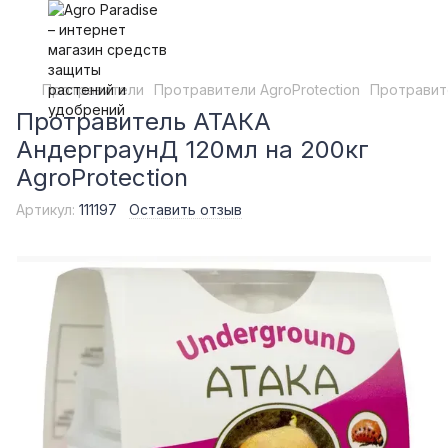
Протравители
Протравители AgroProtection
Протравите
Протравитель АТАКА
АндерграунД 120мл на 200кг
AgroProtection
Артикул:
111197
Оставить отзыв