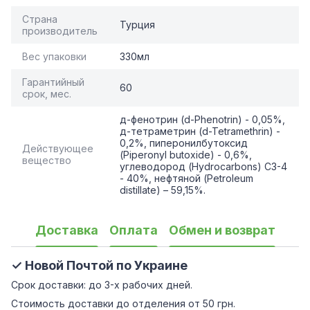
Страна
Турция
производитель
Вес упаковки
330мл
Гарантийный
60
срок, мес.
д-фенотрин (d-Phenotrin) - 0,05%,
д-тетраметрин (d-Tetramethrin) -
0,2%, пиперонилбутоксид
Действующее
(Piperonyl butoxide) - 0,6%,
вещество
углеводород (Hydrocarbons) C3-4
- 40%, нефтяной (Petroleum
distillate) – 59,15%.
Доставка
Оплата
Обмен и возврат
✓ Новой Почтой по Украине
Срок доставки: до 3-х рабочих дней.
Стоимость доставки до отделения от 50 грн.