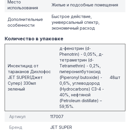
Место
Жилые и подсобные помещения
использования
Быстрое действие,
Дополнительные
универсальный спектр,
особенности
экономичный расход
Количество в упаковке
д-фенотрин (d-
Phenotrin) - 0,05%, д-
тетраметрин (d-
Инсектицид от
Tetramethrin) - 0,2%,
тараканов Дихлофос
пиперонилбутоксид
JET SUPER(Джет
(Piperonyl butoxide) -
48шт
Супер) 330мл
0,6%, углеводород
зеленый
(Hydrocarbons) C3-4 -
40%, нефтяной
(Petroleum distillate) –
59,15%.
Артикул
117007
Бренд
JET SUPER