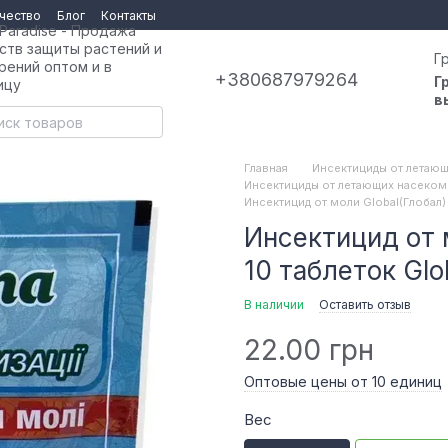
чество
Блог
Контакты
 Paradise - Продажа
ств защиты растений и
Г
рений оптом и в
+380687979264
Г
ицу
в
Главная
Инсектициды от летающ
Инсектициды от летающих насекомы
Инсектицид от моли Global(Глобал) 
Инсектицид от 
10 таблеток Glo
В наличии
Оставить отзыв
22.00 грн
Оптовые цены от 10 единиц
Вес