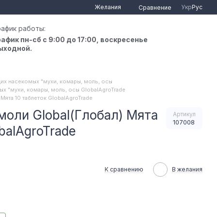
Желания
Укр
Рус
Сравнение
рафик работы:
рафик пн-сб с 9:00 до 17:00, воскресенье
ыходной.
их насекомых "мухи, комары, моль, осы
х "мухи, комары, моль, осы GlobalAgroTrade
Мята 10 таблеток GlobalAgroTrade
моли Global(Глобал) Мята
Артикул
107008
balAgroTrade
К сравнению
В желания