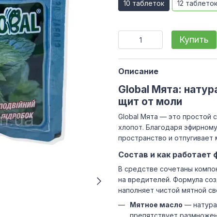
10 таблеток
12 таблето
Купить
Описание
Global Мята: нату
щит от моли
Global Мята — это простой 
хлопот. Благодаря эфирном
пространство и отпугивает
Состав и как работает
В средстве сочетаны компо
на вредителей. Формула соз
наполняет чистой мятной с
Мятное масло
— натура
препятствует размноже