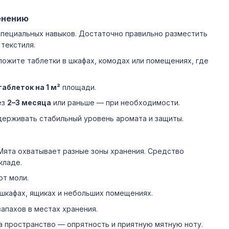
енению
специальных навыков. Достаточно правильно разместить
 текстиля.
ложите таблетки в шкафах, комодах или помещениях, где
таблеток на 1 м²
площади.
ез
2–3 месяца
или раньше — при необходимости.
ерживать стабильный уровень аромата и защиты.
Мята охватывает разные зоны хранения. Средство
кладе.
от моли.
 шкафах, ящиках и небольших помещениях.
апахов в местах хранения.
а пространство — опрятность и приятную мятную ноту.