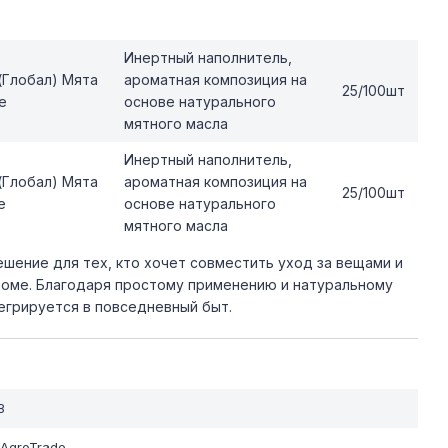
Инертный наполнитель,
(Глобал) Мята
ароматная композиция на
25/100шт
e
основе натурального
мятного масла
Инертный наполнитель,
(Глобал) Мята
ароматная композиция на
25/100шт
e
основе натурального
мятного масла
ешение для тех, кто хочет совместить уход за вещами и
доме. Благодаря простому применению и натуральному
егрируется в повседневный быт.
8
lAgroTrade