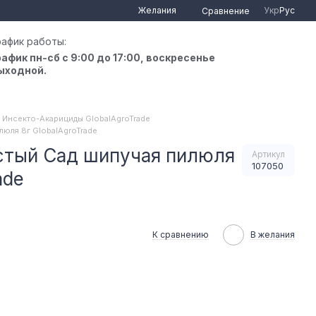
Желания
Укр
Рус
Сравнение
рафик работы:
рафик пн-сб с 9:00 до 17:00, воскресенье
ыходной.
Инсекто-Акарициды GlobalAgroTrade
люля 8г GlobalAgroTrade
стый Сад шипучая пилюля
Артикул
107050
ade
К сравнению
В желания