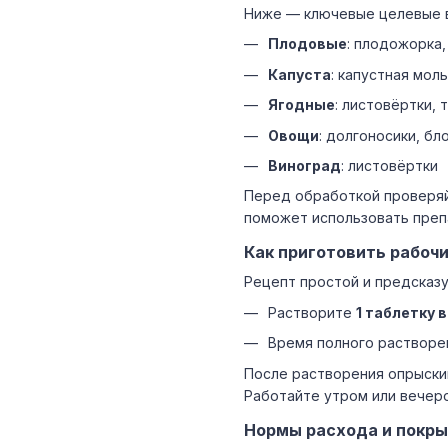
Ниже — ключевые целевые в
Плодовые
: плодожорка,
Капуста
: капустная моль
Ягодные
: листовёртки, 
Овощи
: долгоносики, бл
Виноград
: листовёртки
Перед обработкой проверяй
поможет использовать преп
Как приготовить рабоч
Рецепт простой и предсказу
Растворите
1 таблетку в
Время полного раствор
После растворения опрыскив
Работайте утром или вечеро
Нормы расхода и покр