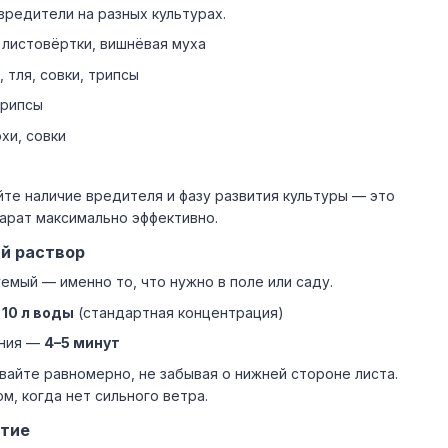
редители на разных культурах.
 листовёртки, вишнёвая муха
, тля, совки, трипсы
трипсы
охи, совки
те наличие вредителя и фазу развития культуры — это
арат максимально эффективно.
ий раствор
емый — именно то, что нужно в поле или саду.
 10 л воды
(стандартная концентрация)
ения —
4–5 минут
айте равномерно, не забывая о нижней стороне листа.
м, когда нет сильного ветра.
ытие