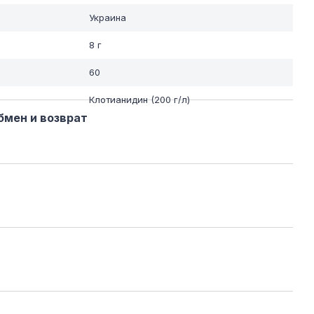
Украина
8 г
60
Клотианидин (200 г/л)
бмен и возврат