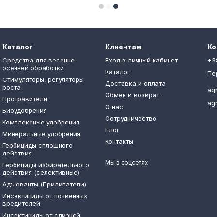
Каталог
Клиентам
Ко
Средства для весенне-
Вход в личный кабинет
+3
осенней обработки
Каталог
Пе
Стимуляторы, регуляторы
Доставка и оплата
роста
ag
Обмен и возврат
Протравители
ag
О нас
Биоудобрения
Сотрудничество
Комплексные удобрения
Блог
Минеральные удобрения
Контакты
Гербициды сплошного
действия
Мы в соцсетях
Гербициды избирательного
действия (селективные)
Адъюванты (Прилипатели)
Инсектициды от почвенных
вредителей
Инсектициды от слизней