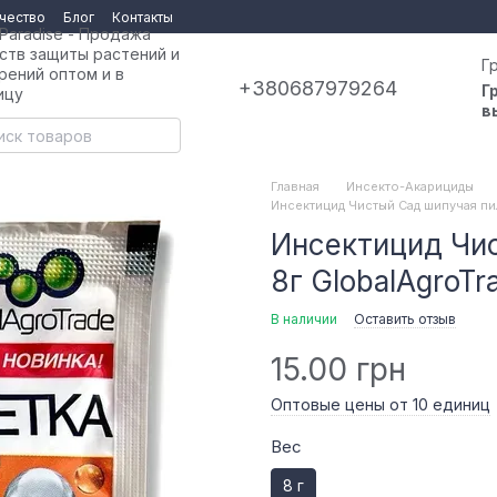
чество
Блог
Контакты
 Paradise - Продажа
ств защиты растений и
Г
рений оптом и в
+380687979264
Г
ицу
в
Главная
Инсекто-Акарициды
Инсектицид Чистый Сад шипучая пи
Инсектицид Чи
8г GlobalAgroTr
В наличии
Оставить отзыв
15.00 грн
Оптовые цены от 10 единиц
Вес
8 г