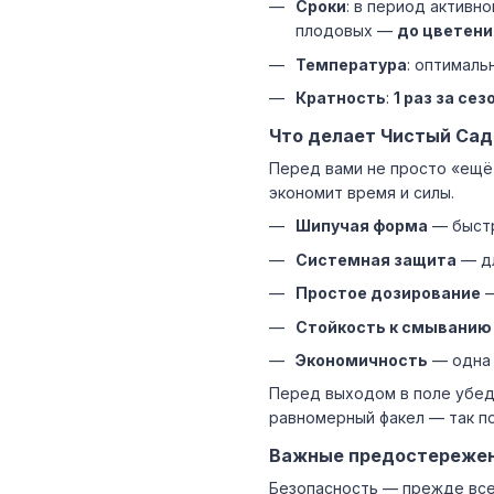
Сроки
: в период активн
плодовых —
до цветени
Температура
: оптимал
Кратность
:
1 раз за сез
Что делает Чистый Сад
Перед вами не просто «ещё
экономит время и силы.
Шипучая форма
— быстр
Системная защита
— дл
Простое дозирование
—
Стойкость к смыванию
Экономичность
— одна 
Перед выходом в поле убед
равномерный факел — так п
Важные предостереже
Безопасность — прежде все