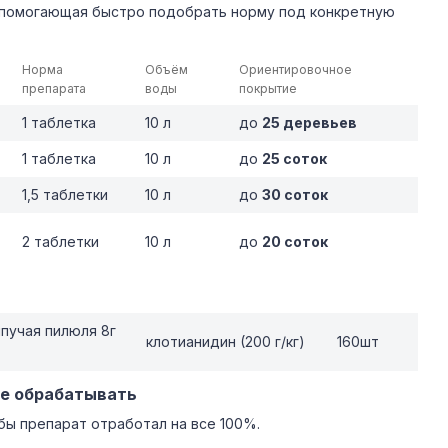
 помогающая быстро подобрать норму под конкретную
Норма
Объём
Ориентировочное
препарата
воды
покрытие
1 таблетка
10 л
до
25 деревьев
1 таблетка
10 л
до
25 соток
1,5 таблетки
10 л
до
30 соток
2 таблетки
10 л
до
20 соток
пучая пилюля 8г
клотианидин (200 г/кг)
160шт
де обрабатывать
бы препарат отработал на все 100%.