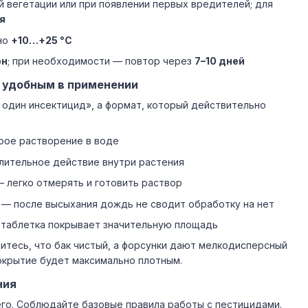
ой вегетации или при появлении первых вредителей; для
я
ьно
+10…+25 °C
он
; при необходимости — повтор через
7–10 дней
 удобным в применении
 один инсектицид», а формат, который действительно
ое растворение в воде
ительное действие внутри растения
 легко отмерять и готовить раствор
— после высыхания дождь не сводит обработку на нет
таблетка покрывает значительную площадь
итесь, что бак чистый, а форсунки дают мелкодисперсный
окрытие будет максимально плотным.
ния
го. Соблюдайте базовые правила работы с пестицидами.