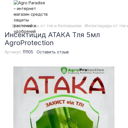
Инсектициды от тли и белокрылки
Инсектициды от тли и
Инсектицид АТАКА Тля 5мл
AgroProtection
Артикул:
111105
Оставить отзыв