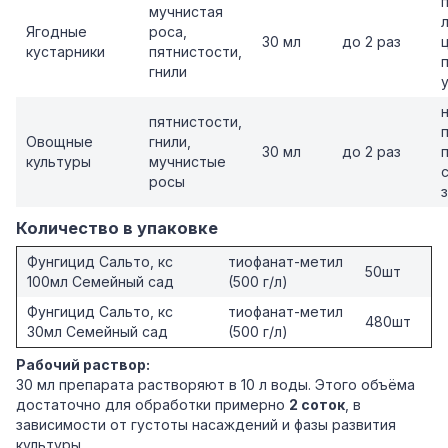
мучнистая
Ягодные
роса,
30 мл
до 2 раз
кустарники
пятнистости,
гнили
пятнистости,
Овощные
гнили,
30 мл
до 2 раз
культуры
мучнистые
росы
Количество в упаковке
Фунгицид Сальто, кс
тиофанат-метил
50шт
100мл Семейный сад
(500 г/л)
Фунгицид Сальто, кс
тиофанат-метил
480шт
30мл Семейный сад
(500 г/л)
Рабочий раствор:
30 мл препарата растворяют в 10 л воды. Этого объёма
достаточно для обработки примерно
2 соток
, в
зависимости от густоты насаждений и фазы развития
культуры.