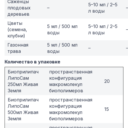
Саженцы
5–10 мл / 2–5
плодовых
–
л воды
деревьев
Цветы
5 мл / 500 мл
5–10 мл / 2–5
(семена,
воды
л воды
клубни)
Газонная
5 мл / 500 мл
–
трава
воды
Количество в упаковке
Биоприлипач
пространственная
ЛипоСам
конфигурация
20
250мл Живая
макромолекул
Земля
биополимеров
Биоприлипач
пространственная
ЛипоСам
конфигурация
15
500мл Живая
макромолекул
Земля
биополимеров
пространственная