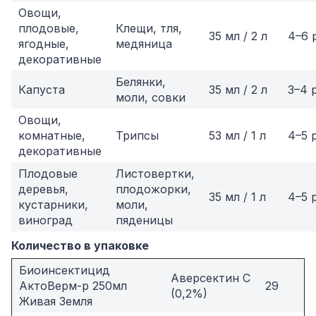
Овощи,
плодовые,
Клещи, тля,
35 мл / 2 л
4–6 
ягодные,
медяница
декоративные
Белянки,
Капуста
35 мл / 2 л
3–4 
моли, совки
Овощи,
комнатные,
Трипсы
53 мл / 1 л
4–5 
декоративные
Плодовые
Листовертки,
деревья,
плодожорки,
35 мл / 1 л
4–5 
кустарники,
моли,
виноград
пяденицы
Количество в упаковке
Биоинсектицид
Аверсектин С
АктоВерм-р 250мл
29
(0,2%)
Живая Земля